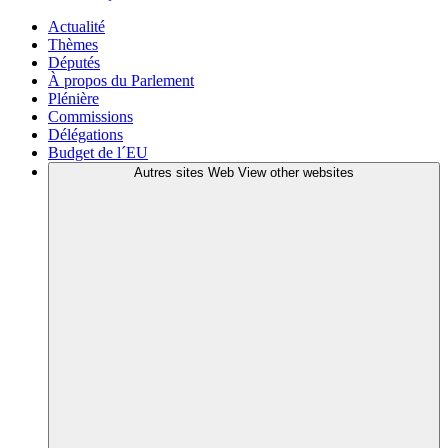
Actualité
Thèmes
Députés
À propos du Parlement
Plénière
Commissions
Délégations
Budget de l´EU
Autres sites Web
View other websites