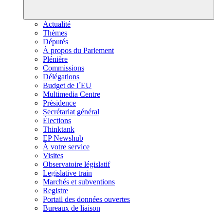
Actualité
Thèmes
Députés
À propos du Parlement
Plénière
Commissions
Délégations
Budget de l´EU
Multimedia Centre
Présidence
Secrétariat général
Élections
Thinktank
EP Newshub
À votre service
Visites
Observatoire législatif
Legislative train
Marchés et subventions
Registre
Portail des données ouvertes
Bureaux de liaison