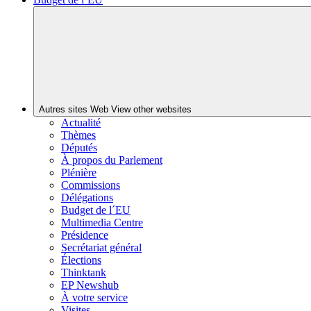
Autres sites Web
View other websites
Actualité
Thèmes
Députés
À propos du Parlement
Plénière
Commissions
Délégations
Budget de l´EU
Multimedia Centre
Présidence
Secrétariat général
Élections
Thinktank
EP Newshub
À votre service
Visites