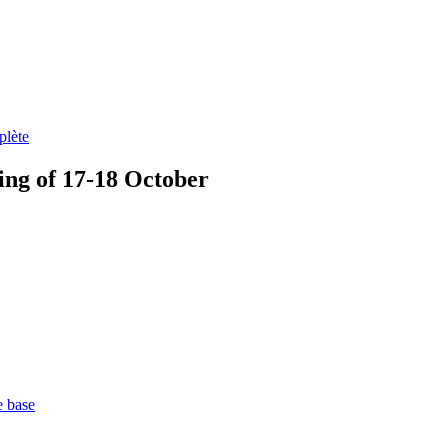
plète
ing of 17-18 October
e base