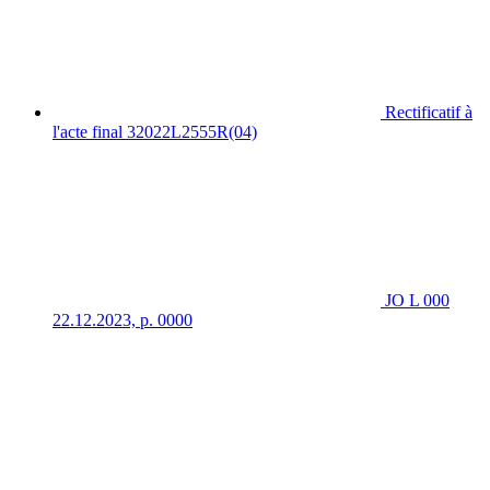
Rectificatif à
l'acte final 32022L2555R(04)
JO L 000
22.12.2023, p. 0000