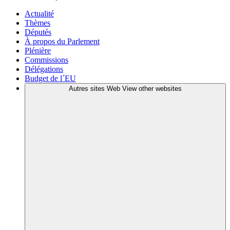
Actualité
Thèmes
Députés
À propos du Parlement
Plénière
Commissions
Délégations
Budget de l´EU
Autres sites Web
View other websites