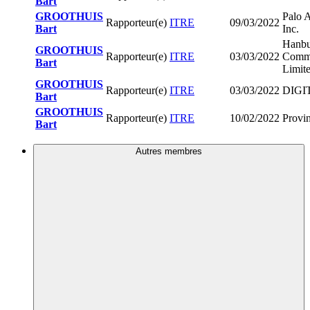
Bart
GROOTHUIS
Palo 
Rapporteur(e)
ITRE
09/03/2022
Bart
Inc.
Hanbu
GROOTHUIS
Rapporteur(e)
ITRE
03/03/2022
Commu
Bart
Limit
GROOTHUIS
Rapporteur(e)
ITRE
03/03/2022
DIGI
Bart
GROOTHUIS
Rapporteur(e)
ITRE
10/02/2022
Provi
Bart
Autres membres