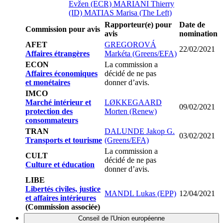
Evžen (ECR)
MARIANI Thierry
(ID)
MATIAS Marisa (The Left)
Rapporteur(e) pour
Date de
Commission pour avis
avis
nomination
AFET
GREGOROVÁ
22/02/2021
Affaires étrangères
Markéta (Greens/EFA)
ECON
La commission a
Affaires économiques
décidé de ne pas
et monétaires
donner d’avis.
IMCO
Marché intérieur et
LØKKEGAARD
09/02/2021
protection des
Morten (Renew)
consommateurs
TRAN
DALUNDE Jakop G.
03/02/2021
Transports et tourisme
(Greens/EFA)
La commission a
CULT
décidé de ne pas
Culture et éducation
donner d’avis.
LIBE
Libertés civiles, justice
MANDL Lukas (EPP)
12/04/2021
et affaires intérieures
(Commission associée)
Conseil de l'Union européenne