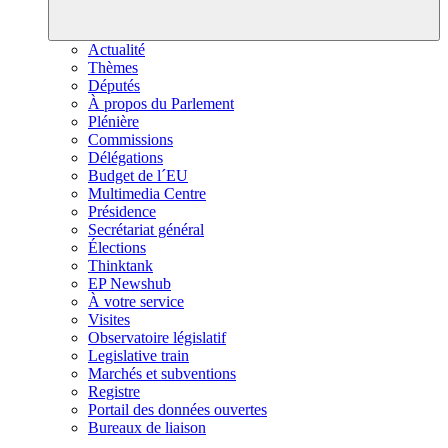
Actualité
Thèmes
Députés
À propos du Parlement
Plénière
Commissions
Délégations
Budget de l´EU
Multimedia Centre
Présidence
Secrétariat général
Élections
Thinktank
EP Newshub
À votre service
Visites
Observatoire législatif
Legislative train
Marchés et subventions
Registre
Portail des données ouvertes
Bureaux de liaison