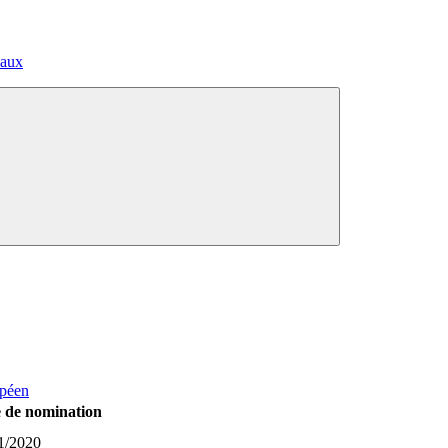
paux
opéen
 de nomination
1/2020