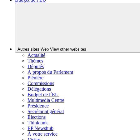
Autres sites Web
View other websites
Actualité
Thèmes
Députés
À propos du Parlement
Plénière
Commissions
Délégations
Budget de l´EU
Multimedia Centre
Présidence
Secrétariat général
Élections
Thinktank
EP Newshub
À votre service
Visites