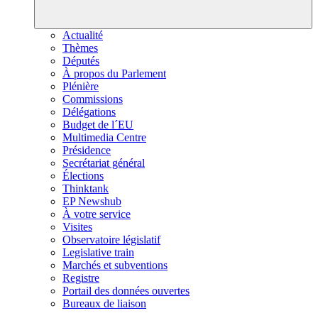
Actualité
Thèmes
Députés
À propos du Parlement
Plénière
Commissions
Délégations
Budget de l´EU
Multimedia Centre
Présidence
Secrétariat général
Élections
Thinktank
EP Newshub
À votre service
Visites
Observatoire législatif
Legislative train
Marchés et subventions
Registre
Portail des données ouvertes
Bureaux de liaison