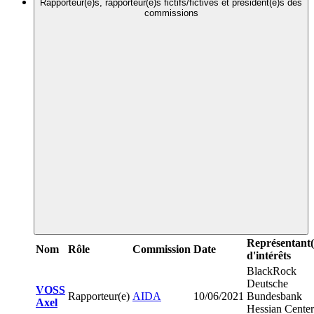
Rapporteur(e)s, rapporteur(e)s fictifs/fictives et président(e)s des
commissions
Représentant(
Nom
Rôle
Commission
Date
d'intérêts
BlackRock
Deutsche
VOSS
Rapporteur(e)
AIDA
10/06/2021
Bundesbank
Axel
Hessian Center