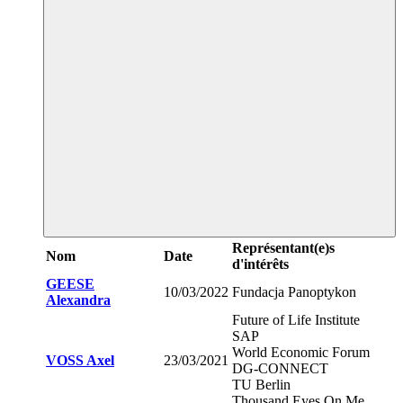
Représentant(e)s
Nom
Date
d'intérêts
GEESE
10/03/2022
Fundacja Panoptykon
Alexandra
Future of Life Institute
SAP
World Economic Forum
VOSS Axel
23/03/2021
DG-CONNECT
TU Berlin
Thousand Eyes On Me