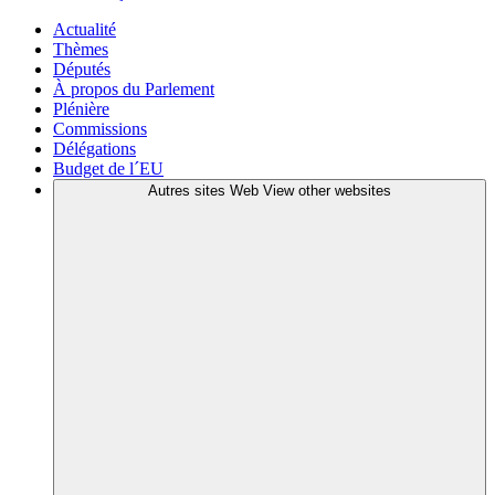
Actualité
Thèmes
Députés
À propos du Parlement
Plénière
Commissions
Délégations
Budget de l´EU
Autres sites Web
View other websites