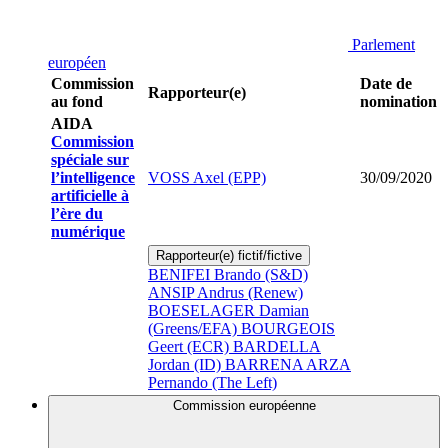
Parlement
européen
Commission
Date de
Rapporteur(e)
au fond
nomination
AIDA
Commission
spéciale sur
l’intelligence
VOSS Axel (EPP)
30/09/2020
artificielle à
l’ère du
numérique
Rapporteur(e) fictif/fictive
BENIFEI Brando (S&D)
ANSIP Andrus (Renew)
BOESELAGER Damian
(Greens/EFA)
BOURGEOIS
Geert (ECR)
BARDELLA
Jordan (ID)
BARRENA ARZA
Pernando (The Left)
Commission européenne