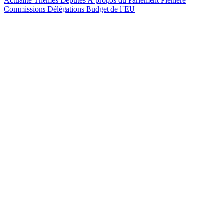
Actualité
Thèmes
Députés
À propos du Parlement
Plénière
Commissions
Délégations
Budget de l´EU