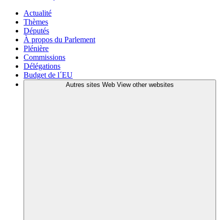
Actualité
Thèmes
Députés
À propos du Parlement
Plénière
Commissions
Délégations
Budget de l´EU
Autres sites Web
View other websites