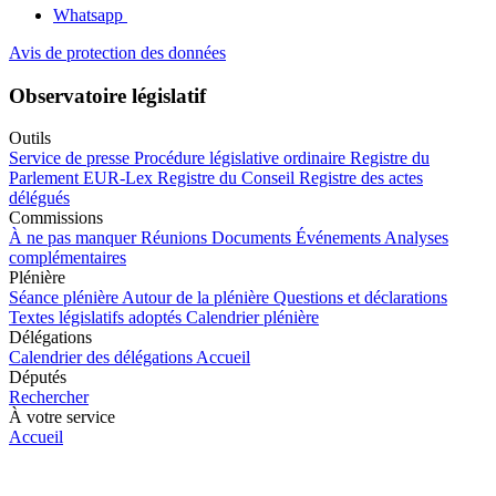
Whatsapp
Avis de protection des données
Observatoire législatif
Outils
Service de presse
Procédure législative ordinaire
Registre du
Parlement
EUR-Lex
Registre du Conseil
Registre des actes
délégués
Commissions
À ne pas manquer
Réunions
Documents
Événements
Analyses
complémentaires
Plénière
Séance plénière
Autour de la plénière
Questions et déclarations
Textes législatifs adoptés
Calendrier plénière
Délégations
Calendrier des délégations
Accueil
Députés
Rechercher
À votre service
Accueil