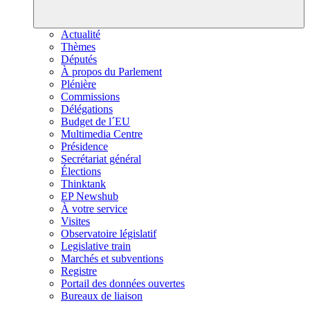
Actualité
Thèmes
Députés
À propos du Parlement
Plénière
Commissions
Délégations
Budget de l´EU
Multimedia Centre
Présidence
Secrétariat général
Élections
Thinktank
EP Newshub
À votre service
Visites
Observatoire législatif
Legislative train
Marchés et subventions
Registre
Portail des données ouvertes
Bureaux de liaison