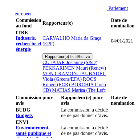
Parlement
européen
Commission
Date de
Rapporteur(e)
au fond
nomination
ITRE
Industrie,
CARVALHO Maria da Graça
04/01/2021
recherche et
(EPP)
énergie
Rapporteur(e) fictif/fictive
CUTAJAR Josianne (S&D)
PEKKARINEN Mauri (Renew)
VON CRAMON-TAUBADEL
Viola (Greens/EFA)
ROOS
Robert (ECR)
BORCHIA Paolo
(ID)
MATIAS Marisa (The Left)
Commission pour
Rapporteur(e) pour
Date de
avis
avis
nomination
BUDG
La commission a décidé
Budgets
de ne pas donner d’avis.
ENVI
Environnement,
La commission a décidé
santé publique et
de ne pas donner d’avis.