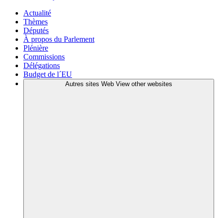
Actualité
Thèmes
Députés
À propos du Parlement
Plénière
Commissions
Délégations
Budget de l´EU
Autres sites Web
View other websites