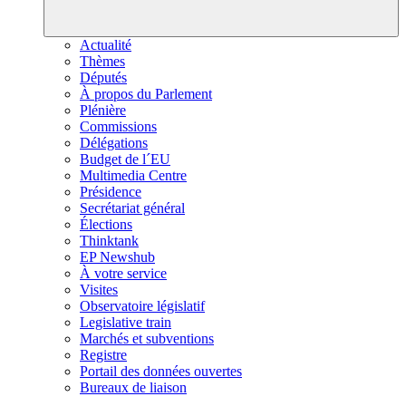
Actualité
Thèmes
Députés
À propos du Parlement
Plénière
Commissions
Délégations
Budget de l´EU
Multimedia Centre
Présidence
Secrétariat général
Élections
Thinktank
EP Newshub
À votre service
Visites
Observatoire législatif
Legislative train
Marchés et subventions
Registre
Portail des données ouvertes
Bureaux de liaison