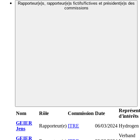
Rapporteur(e)s, rapporteur(e)s fictifs/fictives et président(e)s des
commissions
Représent
Nom
Rôle
Commission
Date
d'intérêts
GEIER
Rapporteur(e)
ITRE
06/03/2024
Hydrogen
Jens
Verband
GEIER