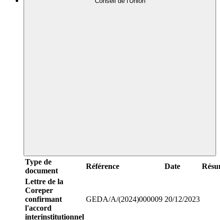
Conseil de l'Union
Type de
Référence
Date
Résu
document
Lettre de la
Coreper
confirmant
GEDA/A/(2024)000009
20/12/2023
l'accord
interinstitutionnel