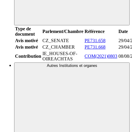
Type de
Parlement/Chambre
Référence
Date
document
Avis motivé
CZ_SENATE
PE731.658
29/04/
Avis motivé
CZ_CHAMBER
PE731.668
29/04/
IE_HOUSES-OF-
Contribution
COM(2021)0803
08/08/
OIREACHTAS
Autres Institutions et organes