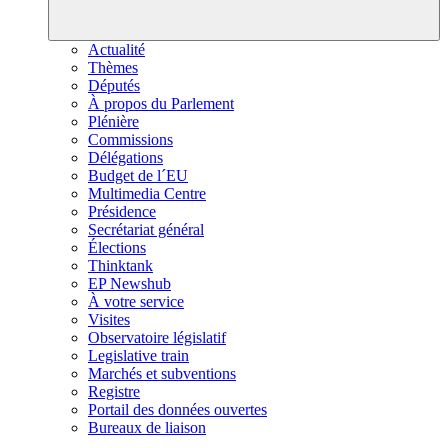
Actualité
Thèmes
Députés
À propos du Parlement
Plénière
Commissions
Délégations
Budget de l´EU
Multimedia Centre
Présidence
Secrétariat général
Élections
Thinktank
EP Newshub
À votre service
Visites
Observatoire législatif
Legislative train
Marchés et subventions
Registre
Portail des données ouvertes
Bureaux de liaison