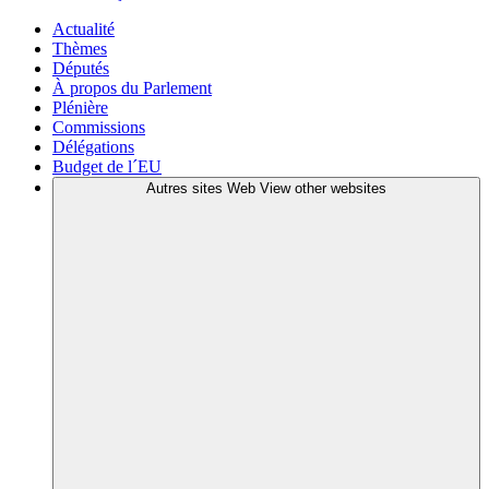
Actualité
Thèmes
Députés
À propos du Parlement
Plénière
Commissions
Délégations
Budget de l´EU
Autres sites Web
View other websites