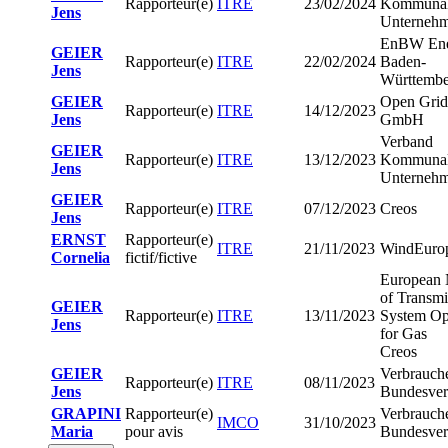
Rapporteur(e)
ITRE
23/02/2024
Kommunal
Jens
Unternehm
EnBW Ene
GEIER
Rapporteur(e)
ITRE
22/02/2024
Baden-
Jens
Württemb
GEIER
Open Grid
Rapporteur(e)
ITRE
14/12/2023
Jens
GmbH
Verband
GEIER
Rapporteur(e)
ITRE
13/12/2023
Kommunal
Jens
Unternehm
GEIER
Rapporteur(e)
ITRE
07/12/2023
Creos
Jens
ERNST
Rapporteur(e)
ITRE
21/11/2023
WindEuro
Cornelia
fictif/fictive
European
of Transmi
GEIER
Rapporteur(e)
ITRE
13/11/2023
System Op
Jens
for Gas
Creos
GEIER
Verbrauche
Rapporteur(e)
ITRE
08/11/2023
Jens
Bundesve
GRAPINI
Rapporteur(e)
Verbrauche
IMCO
31/10/2023
Maria
pour avis
Bundesve