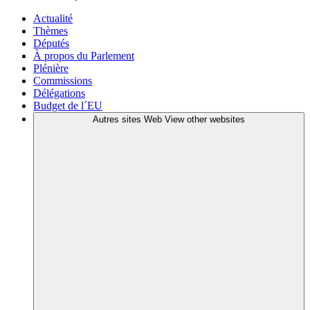
Actualité
Thèmes
Députés
À propos du Parlement
Plénière
Commissions
Délégations
Budget de l´EU
Autres sites Web
View other websites