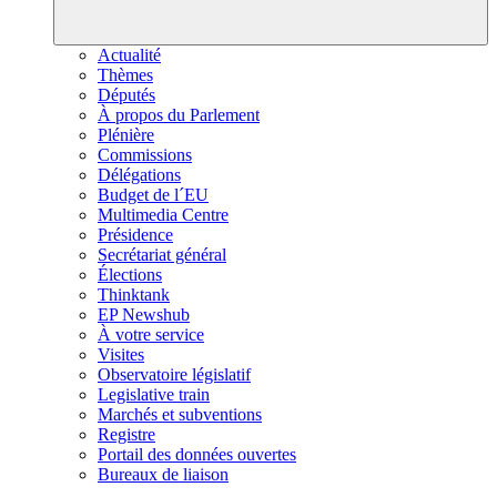
Actualité
Thèmes
Députés
À propos du Parlement
Plénière
Commissions
Délégations
Budget de l´EU
Multimedia Centre
Présidence
Secrétariat général
Élections
Thinktank
EP Newshub
À votre service
Visites
Observatoire législatif
Legislative train
Marchés et subventions
Registre
Portail des données ouvertes
Bureaux de liaison