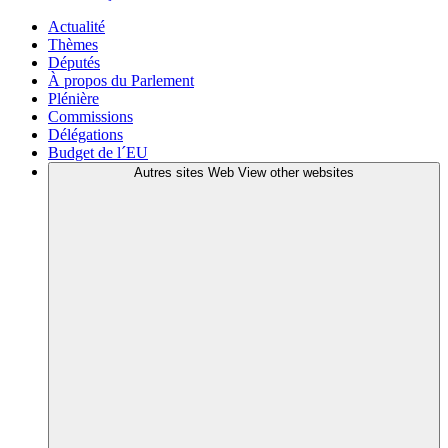
Actualité
Thèmes
Députés
À propos du Parlement
Plénière
Commissions
Délégations
Budget de l´EU
Autres sites Web
View other websites