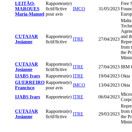
LEITÃO-
Rapporteur(e)
Free 
MARQUES
fictif/fictive
IMCO
31/05/2023
Found
Maria-Manuel
pour avis
Europ
Malta
Techn
Agen
CUTAJAR
Rapporteur(e)
and t
ITRE
27/04/2023
Josianne
fictif/fictive
Repre
from t
the P
Minis
CUTAJAR
Rapporteur(e)
ITRE
27/04/2023
IBM C
Josianne
fictif/fictive
IJABS Ivars
Rapporteur(e)
ITRE
19/04/2023
Okta
GUERREIRO
Rapporteur(e)
IMCO
13/04/2023
Okta
Francisco
pour avis
Micro
IJABS Ivars
Rapporteur(e)
ITRE
06/04/2023
Corpo
Repre
CUTAJAR
Rapporteur(e)
from t
ITRE
29/03/2023
Josianne
fictif/fictive
the P
Minis