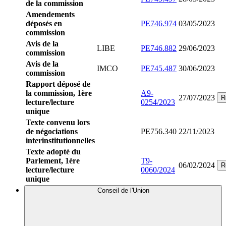
de la commission
Amendements
déposés en
PE746.974
03/05/2023
commission
Avis de la
LIBE
PE746.882
29/06/2023
commission
Avis de la
IMCO
PE745.487
30/06/2023
commission
Rapport déposé de
la commission, 1ère
A9-
27/07/2023
R
lecture/lecture
0254/2023
unique
Texte convenu lors
de négociations
PE756.340
22/11/2023
interinstitutionnelles
Texte adopté du
Parlement, 1ère
T9-
06/02/2024
R
lecture/lecture
0060/2024
unique
Conseil de l'Union