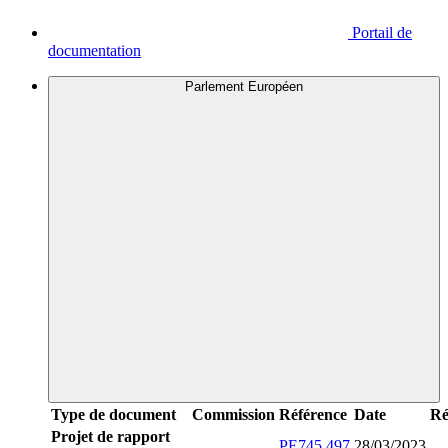
Portail de
documentation
Parlement Européen
Type de document
Commission
Référence
Date
Ré
Projet de rapport
PE745.497
28/03/2023