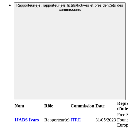
Rapporteur(e)s, rapporteur(e)s fictifs/fictives et président(e)s des
commissions
Repré
Nom
Rôle
Commission
Date
d'inté
Free 
IJABS Ivars
Rapporteur(e)
ITRE
31/05/2023
Found
Europ