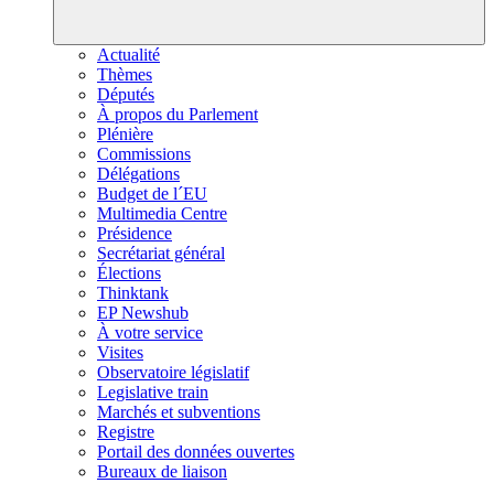
Actualité
Thèmes
Députés
À propos du Parlement
Plénière
Commissions
Délégations
Budget de l´EU
Multimedia Centre
Présidence
Secrétariat général
Élections
Thinktank
EP Newshub
À votre service
Visites
Observatoire législatif
Legislative train
Marchés et subventions
Registre
Portail des données ouvertes
Bureaux de liaison