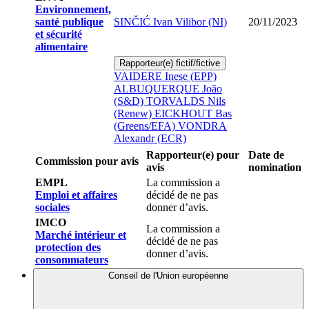
Environnement,
santé publique
SINČIĆ Ivan Vilibor (NI)
20/11/2023
et sécurité
alimentaire
Rapporteur(e) fictif/fictive
VAIDERE Inese (EPP)
ALBUQUERQUE João
(S&D)
TORVALDS Nils
(Renew)
EICKHOUT Bas
(Greens/EFA)
VONDRA
Alexandr (ECR)
Rapporteur(e) pour
Date de
Commission pour avis
avis
nomination
EMPL
La commission a
Emploi et affaires
décidé de ne pas
sociales
donner d’avis.
IMCO
La commission a
Marché intérieur et
décidé de ne pas
protection des
donner d’avis.
consommateurs
Conseil de l'Union européenne