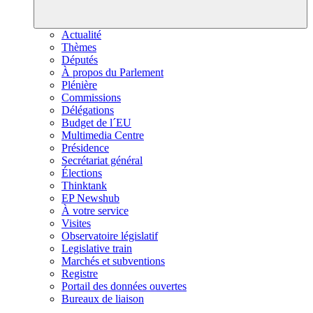
Actualité
Thèmes
Députés
À propos du Parlement
Plénière
Commissions
Délégations
Budget de l´EU
Multimedia Centre
Présidence
Secrétariat général
Élections
Thinktank
EP Newshub
À votre service
Visites
Observatoire législatif
Legislative train
Marchés et subventions
Registre
Portail des données ouvertes
Bureaux de liaison