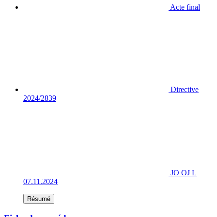
Acte final
Directive
2024/2839
JO OJ L
07.11.2024
Résumé