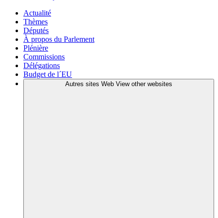
Actualité
Thèmes
Députés
À propos du Parlement
Plénière
Commissions
Délégations
Budget de l´EU
Autres sites Web
View other websites