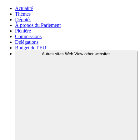
Actualité
Thèmes
Députés
À propos du Parlement
Plénière
Commissions
Délégations
Budget de l´EU
Autres sites Web
View other websites