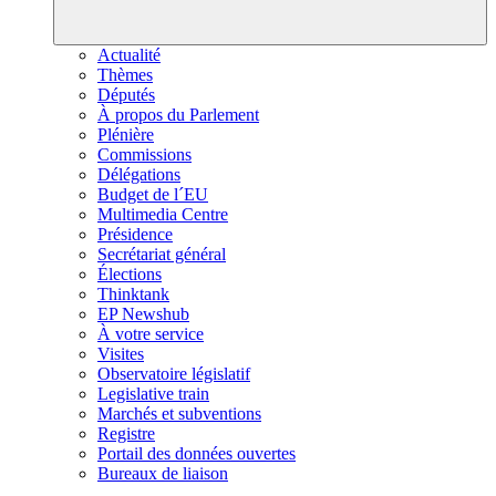
Actualité
Thèmes
Députés
À propos du Parlement
Plénière
Commissions
Délégations
Budget de l´EU
Multimedia Centre
Présidence
Secrétariat général
Élections
Thinktank
EP Newshub
À votre service
Visites
Observatoire législatif
Legislative train
Marchés et subventions
Registre
Portail des données ouvertes
Bureaux de liaison