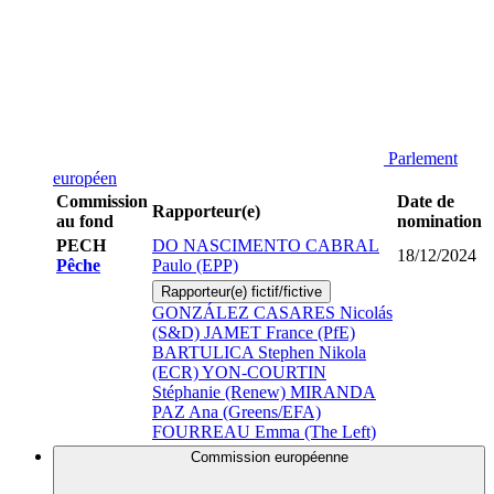
Parlement
européen
Commission
Date de
Rapporteur(e)
au fond
nomination
PECH
DO NASCIMENTO CABRAL
18/12/2024
Pêche
Paulo (EPP)
Rapporteur(e) fictif/fictive
GONZÁLEZ CASARES Nicolás
(S&D)
JAMET France (PfE)
BARTULICA Stephen Nikola
(ECR)
YON-COURTIN
Stéphanie (Renew)
MIRANDA
PAZ Ana (Greens/EFA)
FOURREAU Emma (The Left)
Commission européenne