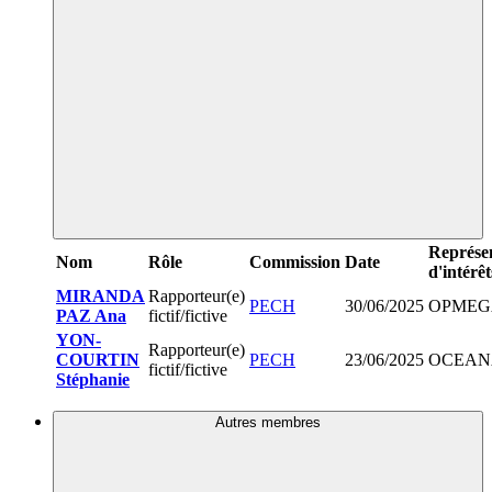
Représen
Nom
Rôle
Commission
Date
d'intérêt
MIRANDA
Rapporteur(e)
PECH
30/06/2025
OPMEG
PAZ Ana
fictif/fictive
YON-
Rapporteur(e)
COURTIN
PECH
23/06/2025
OCEAN
fictif/fictive
Stéphanie
Autres membres