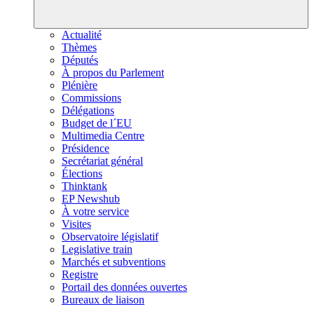
Actualité
Thèmes
Députés
À propos du Parlement
Plénière
Commissions
Délégations
Budget de l´EU
Multimedia Centre
Présidence
Secrétariat général
Élections
Thinktank
EP Newshub
À votre service
Visites
Observatoire législatif
Legislative train
Marchés et subventions
Registre
Portail des données ouvertes
Bureaux de liaison