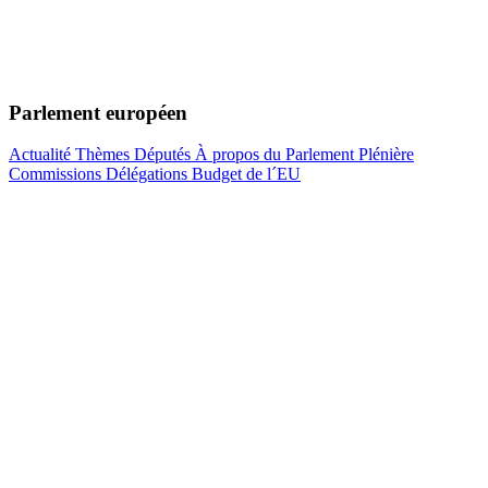
Parlement européen
Actualité
Thèmes
Députés
À propos du Parlement
Plénière
Commissions
Délégations
Budget de l´EU