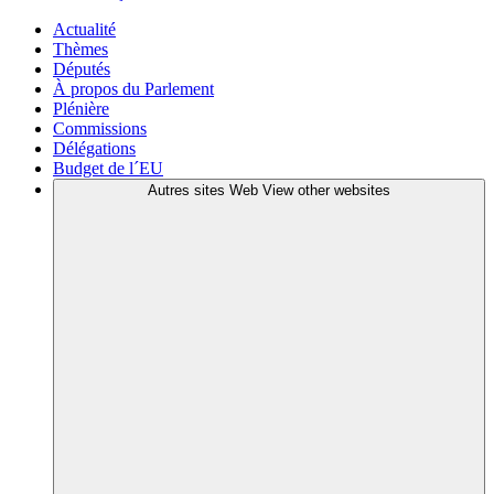
Actualité
Thèmes
Députés
À propos du Parlement
Plénière
Commissions
Délégations
Budget de l´EU
Autres sites Web
View other websites