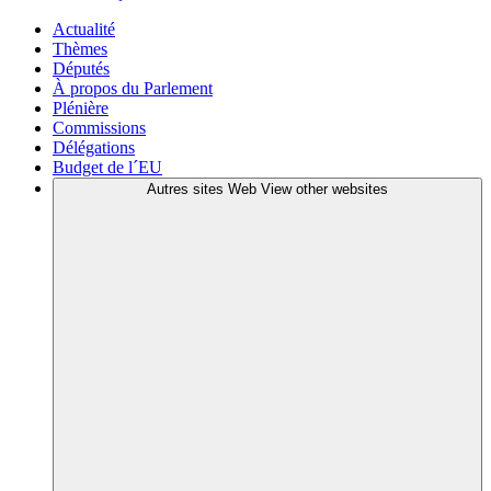
Actualité
Thèmes
Députés
À propos du Parlement
Plénière
Commissions
Délégations
Budget de l´EU
Autres sites Web
View other websites