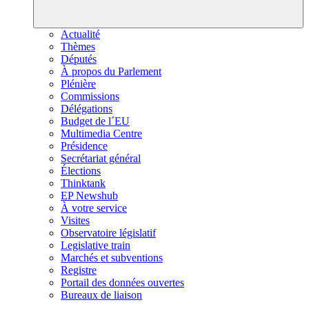
Actualité
Thèmes
Députés
À propos du Parlement
Plénière
Commissions
Délégations
Budget de l´EU
Multimedia Centre
Présidence
Secrétariat général
Élections
Thinktank
EP Newshub
À votre service
Visites
Observatoire législatif
Legislative train
Marchés et subventions
Registre
Portail des données ouvertes
Bureaux de liaison