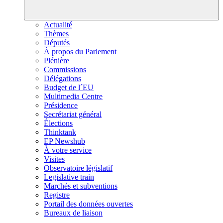
Actualité
Thèmes
Députés
À propos du Parlement
Plénière
Commissions
Délégations
Budget de l´EU
Multimedia Centre
Présidence
Secrétariat général
Élections
Thinktank
EP Newshub
À votre service
Visites
Observatoire législatif
Legislative train
Marchés et subventions
Registre
Portail des données ouvertes
Bureaux de liaison