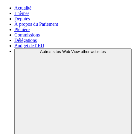
Actualité
Thèmes
Députés
À propos du Parlement
Plénière
Commissions
Délégations
Budget de l´EU
Autres sites Web
View other websites