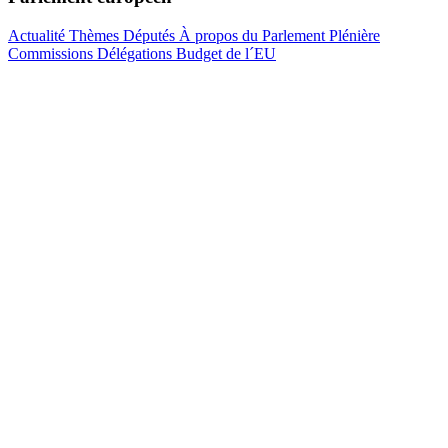
Actualité
Thèmes
Députés
À propos du Parlement
Plénière
Commissions
Délégations
Budget de l´EU