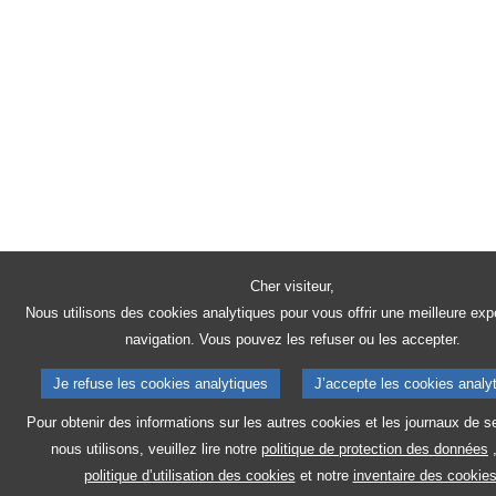
Cher visiteur,
Nous utilisons des cookies analytiques pour vous offrir une meilleure exp
navigation. Vous pouvez les refuser ou les accepter.
Je refuse les cookies analytiques
J’accepte les cookies analy
Pour obtenir des informations sur les autres cookies et les journaux de s
nous utilisons, veuillez lire notre
politique de protection des données
politique d’utilisation des cookies
et notre
inventaire des cookies