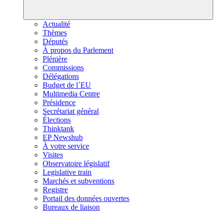
Actualité
Thèmes
Députés
À propos du Parlement
Plénière
Commissions
Délégations
Budget de l´EU
Multimedia Centre
Présidence
Secrétariat général
Élections
Thinktank
EP Newshub
À votre service
Visites
Observatoire législatif
Legislative train
Marchés et subventions
Registre
Portail des données ouvertes
Bureaux de liaison