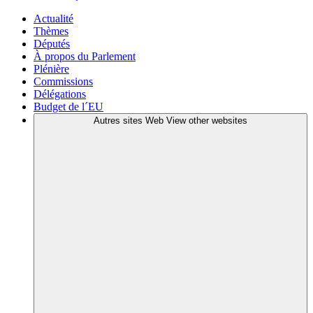
Actualité
Thèmes
Députés
À propos du Parlement
Plénière
Commissions
Délégations
Budget de l´EU
Autres sites Web
View other websites