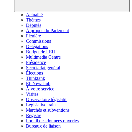
Actualité
Thèmes
Députés
À propos du Parlement
Plénière
Commissions
Délégations
Budget de l´EU
Multimedia Centre
Présidence
Secrétariat général
Élections
Thinktank
EP Newshub
À votre service
Visites
Observatoire législatif
Legislative train
Marchés et subventions
Registre
Portail des données ouvertes
Bureaux de liaison