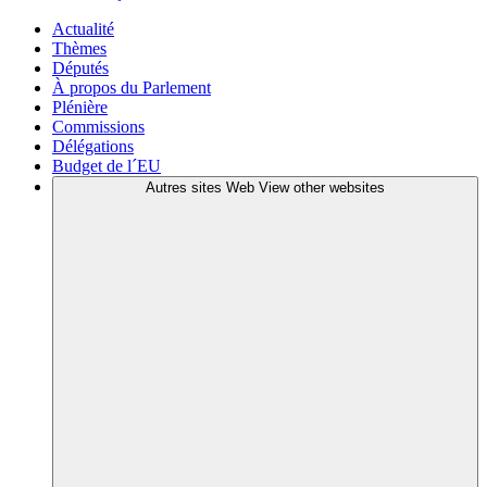
Actualité
Thèmes
Députés
À propos du Parlement
Plénière
Commissions
Délégations
Budget de l´EU
Autres sites Web
View other websites