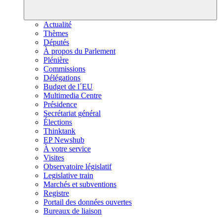
Actualité
Thèmes
Députés
À propos du Parlement
Plénière
Commissions
Délégations
Budget de l´EU
Multimedia Centre
Présidence
Secrétariat général
Élections
Thinktank
EP Newshub
À votre service
Visites
Observatoire législatif
Legislative train
Marchés et subventions
Registre
Portail des données ouvertes
Bureaux de liaison