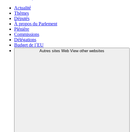
Actualité
Thèmes
Députés
À propos du Parlement
Plénière
Commissions
Délégations
Budget de l´EU
Autres sites Web
View other websites