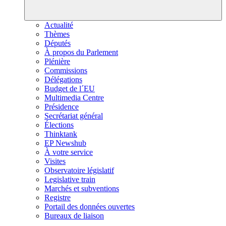
Actualité
Thèmes
Députés
À propos du Parlement
Plénière
Commissions
Délégations
Budget de l´EU
Multimedia Centre
Présidence
Secrétariat général
Élections
Thinktank
EP Newshub
À votre service
Visites
Observatoire législatif
Legislative train
Marchés et subventions
Registre
Portail des données ouvertes
Bureaux de liaison