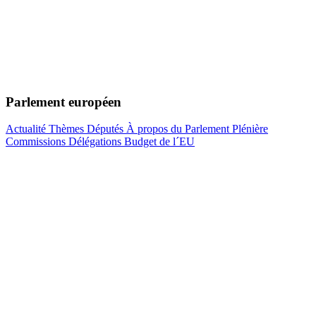
Parlement européen
Actualité
Thèmes
Députés
À propos du Parlement
Plénière
Commissions
Délégations
Budget de l´EU