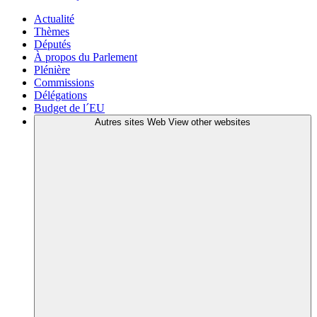
Actualité
Thèmes
Députés
À propos du Parlement
Plénière
Commissions
Délégations
Budget de l´EU
Autres sites Web
View other websites