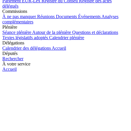
Parlement
EUR-Lex
Registre du Conseil
Registre des actes
délégués
Commissions
À ne pas manquer
Réunions
Documents
Événements
Analyses
complémentaires
Plénière
Séance plénière
Autour de la plénière
Questions et déclarations
Textes législatifs adoptés
Calendrier plénière
Délégations
Calendrier des délégations
Accueil
Députés
Rechercher
À votre service
Accueil