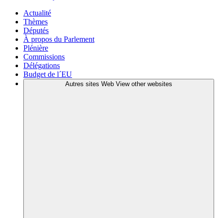
Actualité
Thèmes
Députés
À propos du Parlement
Plénière
Commissions
Délégations
Budget de l´EU
Autres sites Web
View other websites