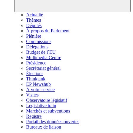
Actualité
Thèmes
Députés
À propos du Parlement
Plénière
Commissions
Délégations
Budget de l´EU
Multimedia Centre
Présidence
Secrétariat général
Élections
Thinktank
EP Newshub
À votre service
Visites
Observatoire législatif
Legislative train
Marchés et subventions
Registre
Portail des données ouvertes
Bureaux de liaison