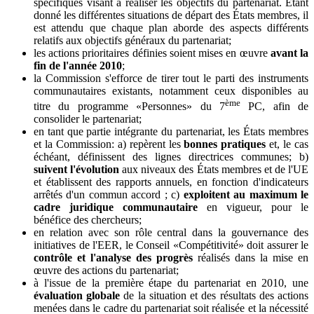
spécifiques visant à réaliser les objectifs du partenariat. Étant
donné les différentes situations de départ des États membres, il
est attendu que chaque plan aborde des aspects différents
relatifs aux objectifs généraux du partenariat;
les actions prioritaires définies soient mises en œuvre
avant la
fin de l'année 2010
;
la Commission s'efforce de tirer tout le parti des instruments
communautaires existants, notamment ceux disponibles au
ème
titre du programme «Personnes» du 7
PC, afin de
consolider le partenariat;
en tant que partie intégrante du partenariat, les États membres
et la Commission: a) repèrent les
bonnes pratiques
et, le cas
échéant, définissent des lignes directrices communes; b)
suivent l'évolution
aux niveaux des États membres et de l'UE
et établissent des rapports annuels, en fonction d'indicateurs
arrêtés d'un commun accord ; c)
exploitent au maximum le
cadre juridique communautaire
en vigueur, pour le
bénéfice des chercheurs;
en relation avec son rôle central dans la gouvernance des
initiatives de l'EER, le Conseil «Compétitivité» doit assurer le
contrôle et l'analyse des progrès
réalisés dans la mise en
œuvre des actions du partenariat;
à l'issue de la première étape du partenariat en 2010, une
évaluation globale
de la situation et des résultats des actions
menées dans le cadre du partenariat soit réalisée et la nécessité