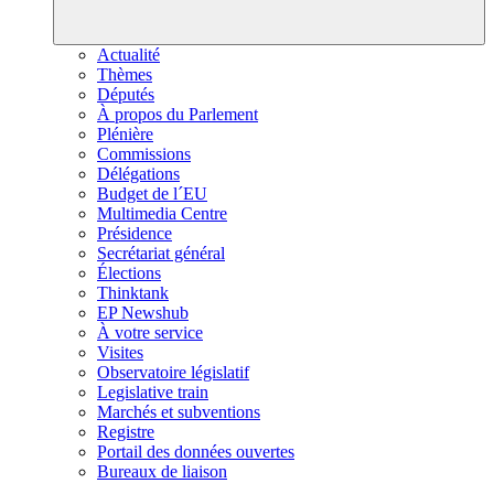
Actualité
Thèmes
Députés
À propos du Parlement
Plénière
Commissions
Délégations
Budget de l´EU
Multimedia Centre
Présidence
Secrétariat général
Élections
Thinktank
EP Newshub
À votre service
Visites
Observatoire législatif
Legislative train
Marchés et subventions
Registre
Portail des données ouvertes
Bureaux de liaison