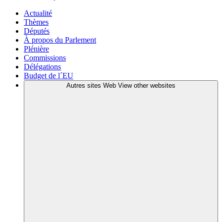
Actualité
Thèmes
Députés
À propos du Parlement
Plénière
Commissions
Délégations
Budget de l´EU
Autres sites Web
View other websites