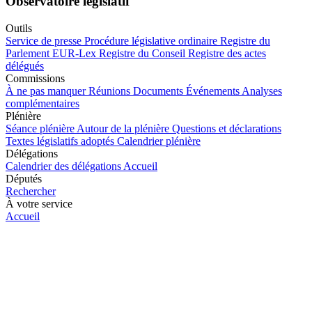
Observatoire législatif
Outils
Service de presse
Procédure législative ordinaire
Registre du
Parlement
EUR-Lex
Registre du Conseil
Registre des actes
délégués
Commissions
À ne pas manquer
Réunions
Documents
Événements
Analyses
complémentaires
Plénière
Séance plénière
Autour de la plénière
Questions et déclarations
Textes législatifs adoptés
Calendrier plénière
Délégations
Calendrier des délégations
Accueil
Députés
Rechercher
À votre service
Accueil