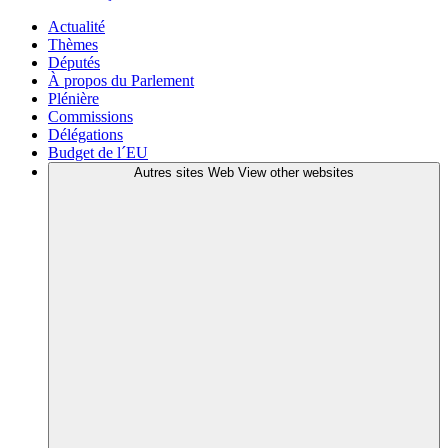
Actualité
Thèmes
Députés
À propos du Parlement
Plénière
Commissions
Délégations
Budget de l´EU
Autres sites Web
View other websites