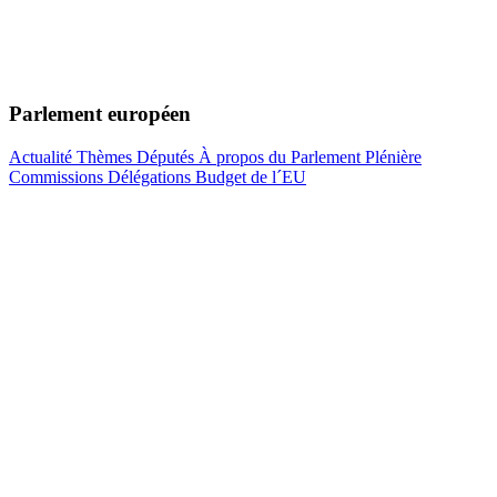
Parlement européen
Actualité
Thèmes
Députés
À propos du Parlement
Plénière
Commissions
Délégations
Budget de l´EU