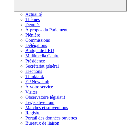
Actualité
Thèmes
Députés
À propos du Parlement
Plénière
Commissions
Délégations
Budget de l´EU
Multimedia Centre
Présidence
Secrétariat général
Élections
Thinktank
EP Newshub
À votre service
Visites
Observatoire législatif
Legislative train
Marchés et subventions
Registre
Portail des données ouvertes
Bureaux de liaison