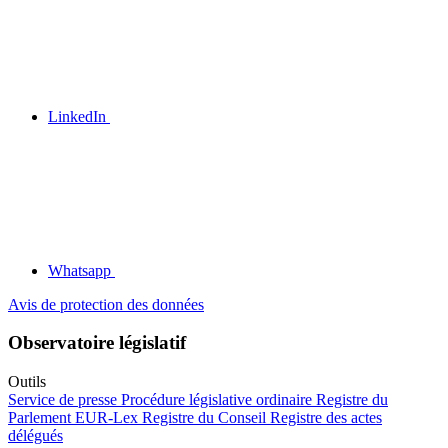
LinkedIn
Whatsapp
Avis de protection des données
Observatoire législatif
Outils
Service de presse
Procédure législative ordinaire
Registre du
Parlement
EUR-Lex
Registre du Conseil
Registre des actes
délégués