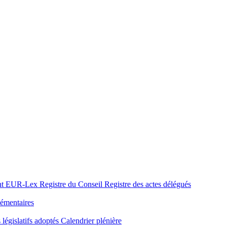
nt
EUR-Lex
Registre du Conseil
Registre des actes délégués
émentaires
 législatifs adoptés
Calendrier plénière