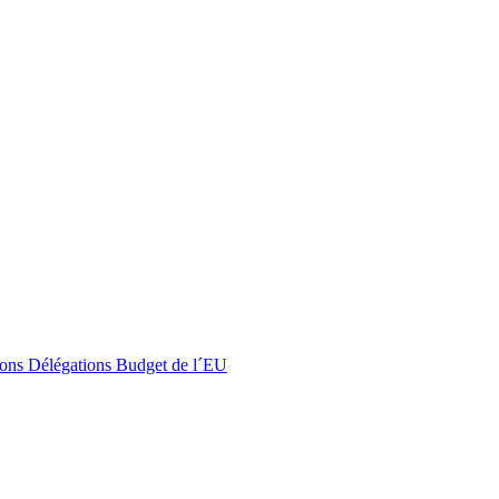
ons
Délégations
Budget de l´EU