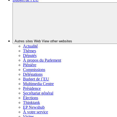
Autres sites Web
View other websites
Actualité
Thèmes
Députés
À propos du Parlement
Plénière
Commissions
Délégations
Budget de l´EU
Multimedia Centre
Présidence
Secrétariat général
Élections
Thinktank
EP Newshub
À votre service
Visites