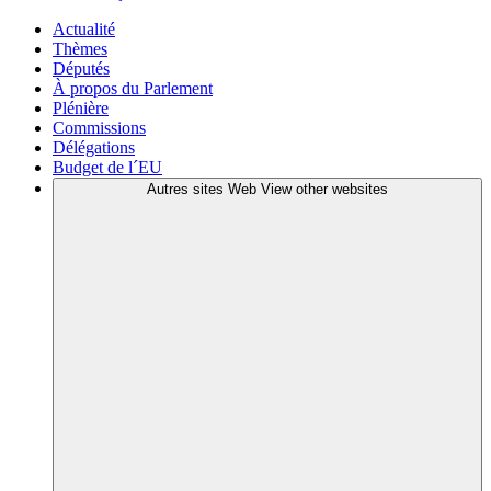
Actualité
Thèmes
Députés
À propos du Parlement
Plénière
Commissions
Délégations
Budget de l´EU
Autres sites Web
View other websites