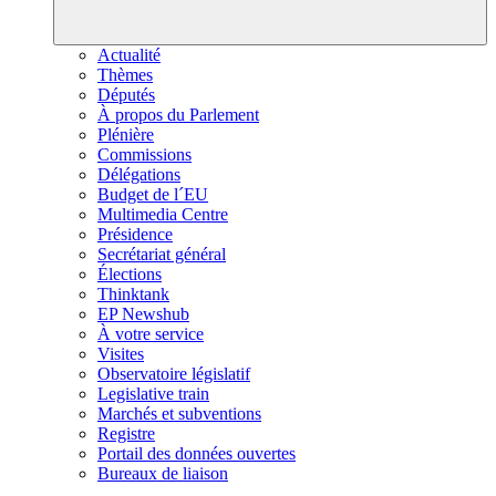
Actualité
Thèmes
Députés
À propos du Parlement
Plénière
Commissions
Délégations
Budget de l´EU
Multimedia Centre
Présidence
Secrétariat général
Élections
Thinktank
EP Newshub
À votre service
Visites
Observatoire législatif
Legislative train
Marchés et subventions
Registre
Portail des données ouvertes
Bureaux de liaison