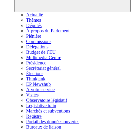
Actualité
Thèmes
Députés
À propos du Parlement
Plénière
Commissions
Délégations
Budget de l´EU
Multimedia Centre
Présidence
Secrétariat général
Élections
Thinktank
EP Newshub
À votre service
Visites
Observatoire législatif
Legislative train
Marchés et subventions
Registre
Portail des données ouvertes
Bureaux de liaison