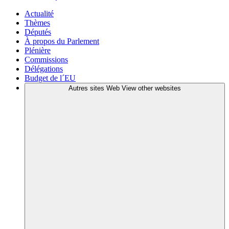
Actualité
Thèmes
Députés
À propos du Parlement
Plénière
Commissions
Délégations
Budget de l´EU
Autres sites Web
View other websites