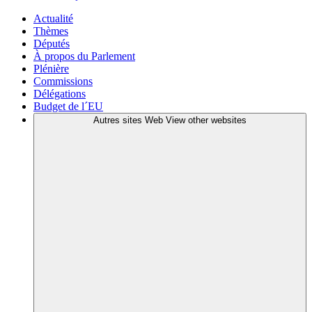
Actualité
Thèmes
Députés
À propos du Parlement
Plénière
Commissions
Délégations
Budget de l´EU
Autres sites Web
View other websites