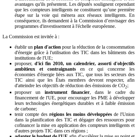
avantages qu'ils présentent. Les députés soulignent cependant
que les compteurs intelligents ne constituent qu’une première
étape sur la voie qui mènera aux réseaux intelligents. En
conséquence, ils demandent à la Commission d’envisager des
programmes d'investissement à l'échelle européenne.
La Commission est invitée à :
établir un
plan d'action
pour la réduction de la consommation
d'énergie grâce à l'utilisation des TIC dans les bâtiments des
institutions de l'UE;
proposer,
d'ici fin 2010, un calendrier, assorti d'objectifs
ambitieux et contraignants
en ce qui concerne les
économies d'énergie liées aux TIC, que tous les secteurs des
TIC ainsi que les États membres devront respecter, afin
d'atteindre les objectifs de réduction des émissions de CO
;
2
proposer un
instrument financier
, dans le cadre du
financement de l'UE, pour encourager les PME à développer
leurs technologies énergétiques durables et à faible émission
de carbone;
tenir compte des
régions les moins développées
de l'Union
dans la planification des TIC et dégager des ressources pour
cofinancer la mise en application des compteurs intelligents et
d'autres projets TIC dans ces régions ;
adapter le budget de l'UE
afin d'accélérer la mise au point et