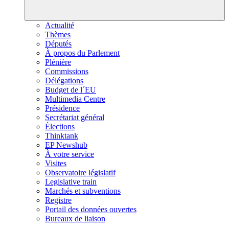
Actualité
Thèmes
Députés
À propos du Parlement
Plénière
Commissions
Délégations
Budget de l´EU
Multimedia Centre
Présidence
Secrétariat général
Élections
Thinktank
EP Newshub
À votre service
Visites
Observatoire législatif
Legislative train
Marchés et subventions
Registre
Portail des données ouvertes
Bureaux de liaison