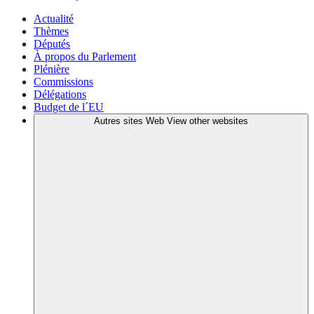
Actualité
Thèmes
Députés
À propos du Parlement
Plénière
Commissions
Délégations
Budget de l´EU
Autres sites Web
View other websites