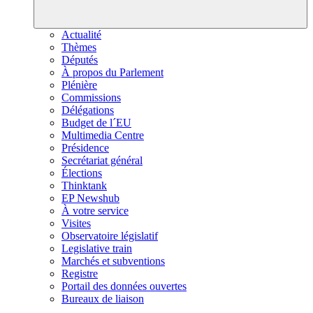
Actualité
Thèmes
Députés
À propos du Parlement
Plénière
Commissions
Délégations
Budget de l´EU
Multimedia Centre
Présidence
Secrétariat général
Élections
Thinktank
EP Newshub
À votre service
Visites
Observatoire législatif
Legislative train
Marchés et subventions
Registre
Portail des données ouvertes
Bureaux de liaison