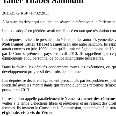
Taher Thabet Samoum
2011/2572(RSP)
17/02/2011
Á la suite du débat qui a eu lieu en séance le même jour, le Parlem
Le texte adopté en plénière avait été déposé en tant que résolutio
Les députés invitent le président du Yémen et les autorités yéméni
Mohammed Taher Thabet Samoum
en une autre sanction. Ils ra
aurait commis en juin 1999, alors qu'il aurait été âgé de moins de 18 
par la Cour suprême du pays, en avril 2010. Ils rappellent que ce
équipements et du personnel de police scientifique nécessaires.
Dans la foulée, les députés condamnent toutes les exécutions, où qu'
développement progressif des droits de l'homme.
Les députés se déclarent également préoccupés par les problèmes polit
solidarité avec les manifestants qui revendiquent des réformes démocra
pouvoir en 2013.
La résolution appelle parallèlement le Yémen
à mener des réforme
veiller à la tenue d'élections libres et régulières et au respect des d
femmes. Ils invitent le Conseil et la Commission, notamment à la sui
et globale, vis-à-vis du Yémen
.