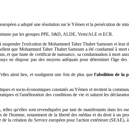
ent européen a adopté une résolution sur le Yémen et la persécution d
n commune par les groupes PPE, S&D, ALDE, Verts/ALE et ECR.
tes à suspendre l'exécution de Mohammed Taher Thabet Samoum et leur
ppellent que Mohammed Taher Thabet Samoum a été condamné à mort en 
ans, et que faute de certificat de naissance, sa condamnation à mort aur
 pays ne dispose pas des moyens adéquats pour déterminer l'âge des d
elles aient lieu, et soulignent une fois de plus que
l'abolition de la 
iques et socio-économiques constatés au Yémen et invitent la communaut
tiques et l'amélioration des conditions de vie et saluent les déclaratio
s
, telles qu'elles sont revendiquées par tant de manifestants dans les ru
roits de l'homme, notamment de la liberté des médias et du droit à un proc
te de la création du Service européen pour l'action extérieure (SEAE),