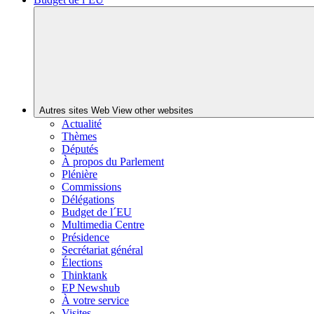
Autres sites Web
View other websites
Actualité
Thèmes
Députés
À propos du Parlement
Plénière
Commissions
Délégations
Budget de l´EU
Multimedia Centre
Présidence
Secrétariat général
Élections
Thinktank
EP Newshub
À votre service
Visites