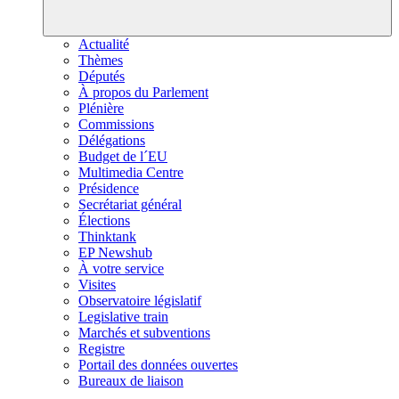
Actualité
Thèmes
Députés
À propos du Parlement
Plénière
Commissions
Délégations
Budget de l´EU
Multimedia Centre
Présidence
Secrétariat général
Élections
Thinktank
EP Newshub
À votre service
Visites
Observatoire législatif
Legislative train
Marchés et subventions
Registre
Portail des données ouvertes
Bureaux de liaison