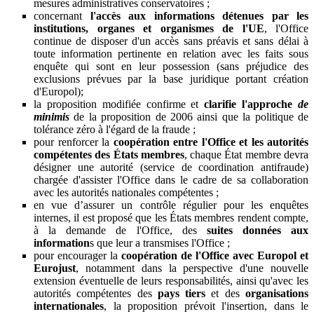
mesures administratives conservatoires ;
concernant
l'accès aux informations détenues par les
institutions, organes et organismes de l'UE
, l'Office
continue de disposer d'un accès sans préavis et sans délai à
toute information pertinente en relation avec les faits sous
enquête qui sont en leur possession (sans préjudice des
exclusions prévues par la base juridique portant création
d'Europol);
la proposition modifiée confirme et
clarifie l'approche
de
minimis
de la proposition de 2006 ainsi que la politique de
tolérance zéro à l'égard de la fraude ;
pour renforcer la
coopération entre l'Office et les autorités
compétentes des États membres
, chaque État membre devra
désigner une autorité (service de coordination antifraude)
chargée d'assister l'Office dans le cadre de sa collaboration
avec les autorités nationales compétentes ;
en vue d’assurer un contrôle régulier pour les enquêtes
internes, il est proposé que les États membres rendent compte,
à la demande de l'Office, des
suites données aux
information
s que leur a transmises l'Office ;
pour encourager la
coopération de l'Office avec Europol et
Eurojust
, notamment dans la perspective d'une nouvelle
extension éventuelle de leurs responsabilités, ainsi qu'avec les
autorités compétentes des
pays tiers
et des
organisations
internationales
, la proposition prévoit l'insertion, dans le