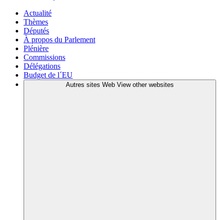
Actualité
Thèmes
Députés
À propos du Parlement
Plénière
Commissions
Délégations
Budget de l´EU
Autres sites Web
View other websites