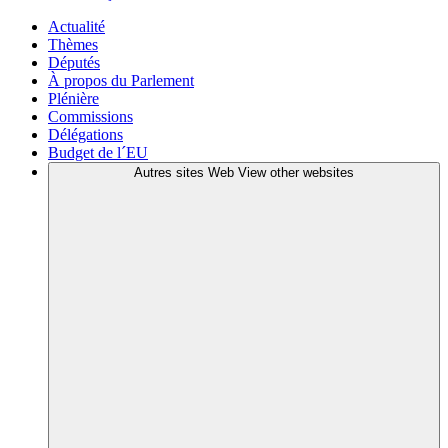
Actualité
Thèmes
Députés
À propos du Parlement
Plénière
Commissions
Délégations
Budget de l´EU
Autres sites Web
View other websites