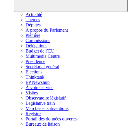
Actualité
Thèmes
Députés
À propos du Parlement
Plénière
Commissions
Délégations
Budget de l´EU
Multimedia Centre
Présidence
Secrétariat général
Élections
Thinktank
EP Newshub
À votre service
Visites
Observatoire législatif
Legislative train
Marchés et subventions
Registre
Portail des données ouvertes
Bureaux de liaison