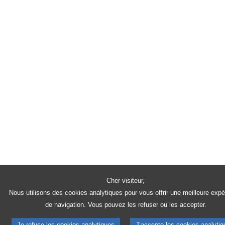
Cher visiteur,
Nous utilisons des cookies analytiques pour vous offrir une meilleure expé
de navigation. Vous pouvez les refuser ou les accepter.
Je refuse les cookies analytiques
J’accepte les cookies analyti