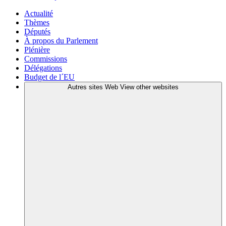
Actualité
Thèmes
Députés
À propos du Parlement
Plénière
Commissions
Délégations
Budget de l´EU
Autres sites Web
View other websites