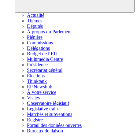
Actualité
Thèmes
Députés
À propos du Parlement
Plénière
Commissions
Délégations
Budget de l´EU
Multimedia Centre
Présidence
Secrétariat général
Élections
Thinktank
EP Newshub
À votre service
Visites
Observatoire législatif
Legislative train
Marchés et subventions
Registre
Portail des données ouvertes
Bureaux de liaison