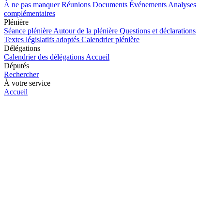
À ne pas manquer
Réunions
Documents
Événements
Analyses
complémentaires
Plénière
Séance plénière
Autour de la plénière
Questions et déclarations
Textes législatifs adoptés
Calendrier plénière
Délégations
Calendrier des délégations
Accueil
Députés
Rechercher
À votre service
Accueil