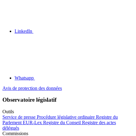
LinkedIn
Whatsapp
Avis de protection des données
Observatoire législatif
Outils
Service de presse
Procédure législative ordinaire
Registre du
Parlement
EUR-Lex
Registre du Conseil
Registre des actes
délégués
Commissions