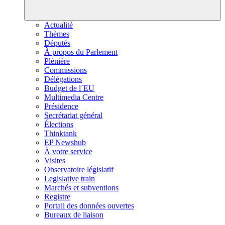
Actualité
Thèmes
Députés
À propos du Parlement
Plénière
Commissions
Délégations
Budget de l´EU
Multimedia Centre
Présidence
Secrétariat général
Élections
Thinktank
EP Newshub
À votre service
Visites
Observatoire législatif
Legislative train
Marchés et subventions
Registre
Portail des données ouvertes
Bureaux de liaison