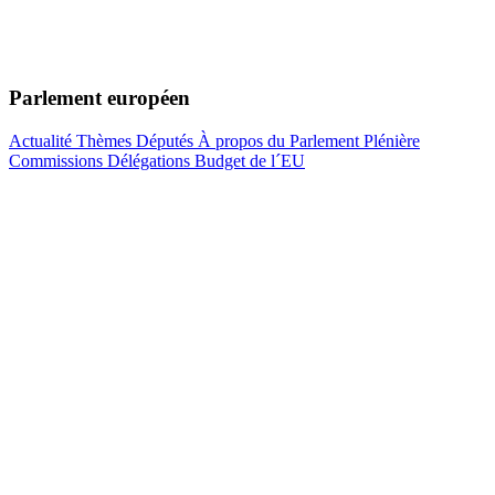
Parlement européen
Actualité
Thèmes
Députés
À propos du Parlement
Plénière
Commissions
Délégations
Budget de l´EU