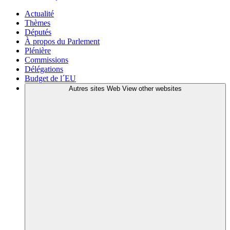
Actualité
Thèmes
Députés
À propos du Parlement
Plénière
Commissions
Délégations
Budget de l´EU
Autres sites Web
View other websites