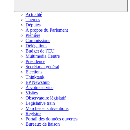
Actualité
Thèmes
Députés
À propos du Parlement
Plénière
Commissions
Délégations
Budget de l´EU
Multimedia Centre
Présidence
Secrétariat général
Élections
Thinktank
EP Newshub
À votre service
Visites
Observatoire législatif
Legislative train
Marchés et subventions
Registre
Portail des données ouvertes
Bureaux de liaison