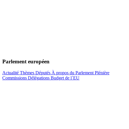
Parlement européen
Actualité
Thèmes
Députés
À propos du Parlement
Plénière
Commissions
Délégations
Budget de l´EU