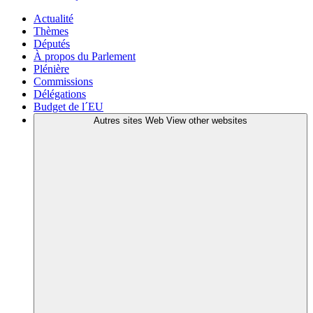
Actualité
Thèmes
Députés
À propos du Parlement
Plénière
Commissions
Délégations
Budget de l´EU
Autres sites Web
View other websites