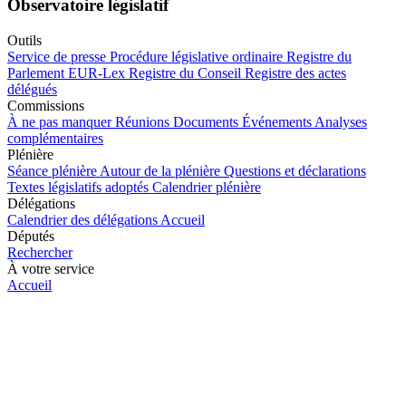
Observatoire législatif
Outils
Service de presse
Procédure législative ordinaire
Registre du
Parlement
EUR-Lex
Registre du Conseil
Registre des actes
délégués
Commissions
À ne pas manquer
Réunions
Documents
Événements
Analyses
complémentaires
Plénière
Séance plénière
Autour de la plénière
Questions et déclarations
Textes législatifs adoptés
Calendrier plénière
Délégations
Calendrier des délégations
Accueil
Députés
Rechercher
À votre service
Accueil