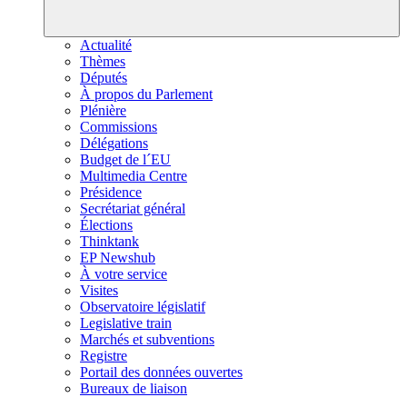
Actualité
Thèmes
Députés
À propos du Parlement
Plénière
Commissions
Délégations
Budget de l´EU
Multimedia Centre
Présidence
Secrétariat général
Élections
Thinktank
EP Newshub
À votre service
Visites
Observatoire législatif
Legislative train
Marchés et subventions
Registre
Portail des données ouvertes
Bureaux de liaison