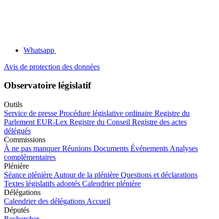
Whatsapp
Avis de protection des données
Observatoire législatif
Outils
Service de presse
Procédure législative ordinaire
Registre du
Parlement
EUR-Lex
Registre du Conseil
Registre des actes
délégués
Commissions
À ne pas manquer
Réunions
Documents
Événements
Analyses
complémentaires
Plénière
Séance plénière
Autour de la plénière
Questions et déclarations
Textes législatifs adoptés
Calendrier plénière
Délégations
Calendrier des délégations
Accueil
Députés
Rechercher