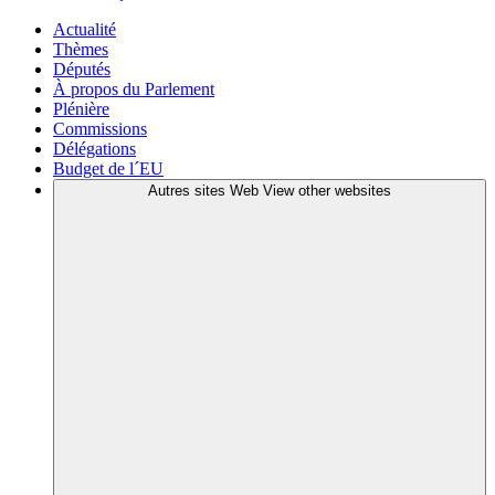
Actualité
Thèmes
Députés
À propos du Parlement
Plénière
Commissions
Délégations
Budget de l´EU
Autres sites Web
View other websites