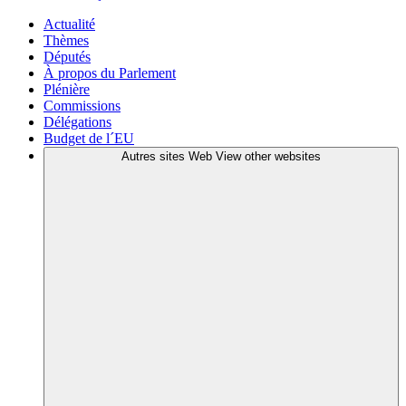
Actualité
Thèmes
Députés
À propos du Parlement
Plénière
Commissions
Délégations
Budget de l´EU
Autres sites Web
View other websites