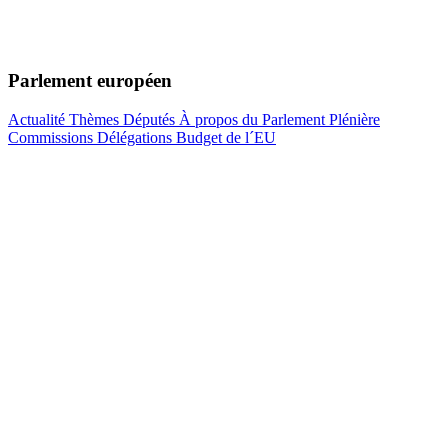
Parlement européen
Actualité
Thèmes
Députés
À propos du Parlement
Plénière
Commissions
Délégations
Budget de l´EU