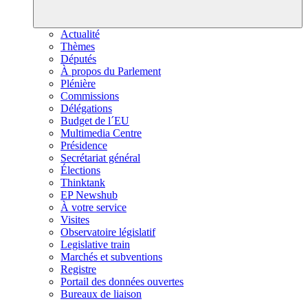
Actualité
Thèmes
Députés
À propos du Parlement
Plénière
Commissions
Délégations
Budget de l´EU
Multimedia Centre
Présidence
Secrétariat général
Élections
Thinktank
EP Newshub
À votre service
Visites
Observatoire législatif
Legislative train
Marchés et subventions
Registre
Portail des données ouvertes
Bureaux de liaison