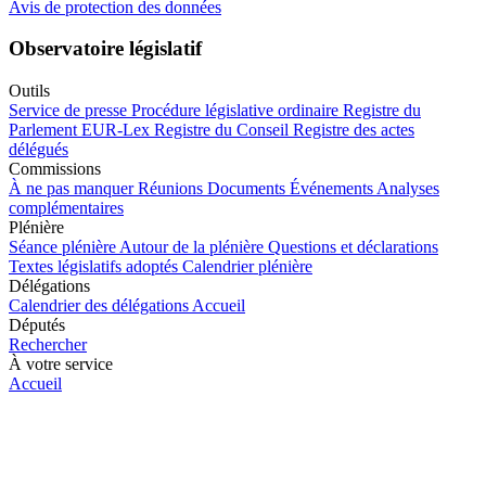
Avis de protection des données
Observatoire législatif
Outils
Service de presse
Procédure législative ordinaire
Registre du
Parlement
EUR-Lex
Registre du Conseil
Registre des actes
délégués
Commissions
À ne pas manquer
Réunions
Documents
Événements
Analyses
complémentaires
Plénière
Séance plénière
Autour de la plénière
Questions et déclarations
Textes législatifs adoptés
Calendrier plénière
Délégations
Calendrier des délégations
Accueil
Députés
Rechercher
À votre service
Accueil