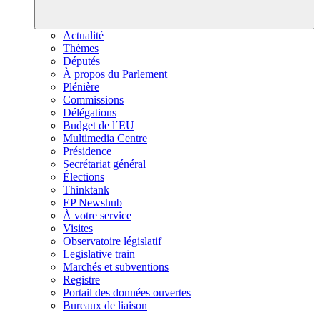
Actualité
Thèmes
Députés
À propos du Parlement
Plénière
Commissions
Délégations
Budget de l´EU
Multimedia Centre
Présidence
Secrétariat général
Élections
Thinktank
EP Newshub
À votre service
Visites
Observatoire législatif
Legislative train
Marchés et subventions
Registre
Portail des données ouvertes
Bureaux de liaison