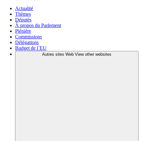
Actualité
Thèmes
Députés
À propos du Parlement
Plénière
Commissions
Délégations
Budget de l´EU
Autres sites Web
View other websites