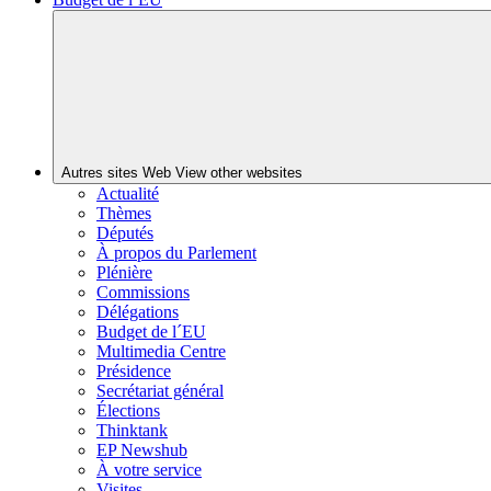
Autres sites Web
View other websites
Actualité
Thèmes
Députés
À propos du Parlement
Plénière
Commissions
Délégations
Budget de l´EU
Multimedia Centre
Présidence
Secrétariat général
Élections
Thinktank
EP Newshub
À votre service
Visites