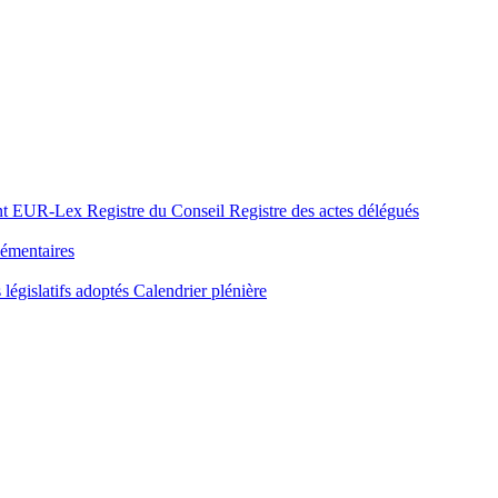
nt
EUR-Lex
Registre du Conseil
Registre des actes délégués
émentaires
 législatifs adoptés
Calendrier plénière