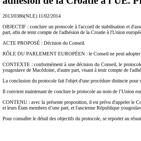
adhésion de la Croatie à l'UE. P
2013/0386(NLE)
11/02/2014
OBJECTIF : conclure un protocole à l'accord de stabilisation et d'a
part, afin de tenir compte de l'adhésion de la Croatie à l'Union europé
ACTE PROPOSÉ : Décision du Conseil.
RÔLE DU PARLEMENT EUROPÉEN : le Conseil ne peut adopter l'acte
CONTEXTE : conformément à une décision du Conseil, le protocole à l
yougoslave de Macédoine, d'autre part, visant à tenir compte de l'adhé
La conclusion du protocole fait l'objet d'une procédure distincte pou
Il convient maintenant de conclure le protocole au nom de l’Union e
CONTENU : avec la présente proposition, il est prévu d'appeler le Co
et leurs États membres d’une part, et l'ancienne République yougoslav
Pour connaître le détail des objectifs du protocole, se reporter au rés