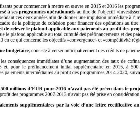
suffisants pour commencer à mettre en œuvre en 2015 et 2016 les pro
ersé à ses programmes opérationnels
au titre de l’objectif «Investis
endant ces deux années afin de donner une impulsion immédiate à l’inv
le cadre de la politique de cohésion pour financer des opérations au t
 de relever le plafond applicable aux paiements au profit des pr
e le plafond applicable au total cumulé des préfinancements et des pai
en ce qui concerne les objectifs «convergence» et «compétitivité régi
vue budgétaire
, consiste à verser anticipativement des crédits de paiem
ir les conséquences immédiates d’une augmentation des taux de cofin
 et, pour le préfinancement initial supplémentaire en 2015, à 500
r les paiements intermédiaires au profit des programmes 2014-2020, suiv
500 millions d’EUR pour 2016 n’avait pas été prévu dans le proj
rofit des programmes 2007-2013 n'avait pas été prise en considération
aiements supplémentaires par la voie d’une lettre rectificative a