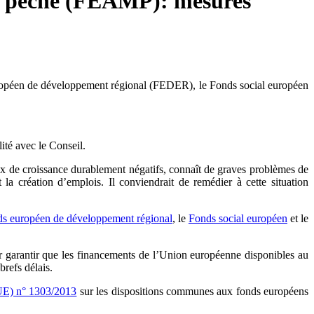
 la pêche (FEAMP): mesures
uropéen de développement régional (FEDER), le Fonds social européen
é avec le Conseil.
aux de croissance durablement négatifs, connaît de graves problèmes de
 la création d’emplois. Il conviendrait de remédier à cette situation
s européen de développement régional
, le
Fonds social européen
et le
 garantir que les financements de l’Union européenne disponibles au
brefs délais.
UE) n° 1303/2013
sur les dispositions communes aux fonds européens