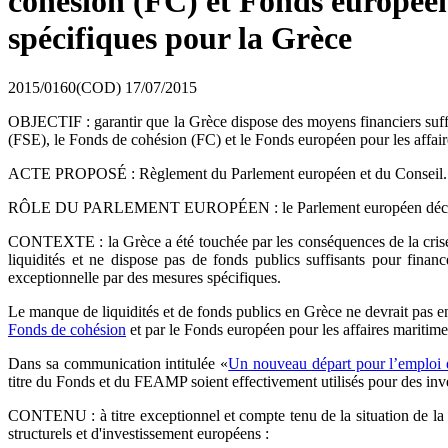
cohésion (FC) et Fonds européen
spécifiques pour la Grèce
2015/0160(COD)
17/07/2015
OBJECTIF : garantir que la Grèce dispose des moyens financiers suf
(FSE), le Fonds de cohésion (FC) et le Fonds européen pour les affai
ACTE PROPOSÉ : Règlement du Parlement européen et du Conseil.
RÔLE DU PARLEMENT EUROPÉEN : le Parlement européen décide confo
CONTEXTE : la Grèce a été touchée par les conséquences de la crise fi
liquidités et ne dispose pas de fonds publics suffisants pour financ
exceptionnelle par des mesures spécifiques.
Le manque de liquidités et de fonds publics en Grèce ne devrait pas e
Fonds de cohésion
et par le Fonds européen pour les affaires maritimes
Dans sa communication intitulée «
Un nouveau départ pour l’emploi e
titre du Fonds et du FEAMP soient effectivement utilisés pour des inves
CONTENU : à titre exceptionnel et compte tenu de la situation de l
structurels et d'investissement européens :