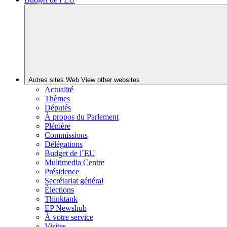
Autres sites Web
View other websites
Actualité
Thèmes
Députés
À propos du Parlement
Plénière
Commissions
Délégations
Budget de l´EU
Multimedia Centre
Présidence
Secrétariat général
Élections
Thinktank
EP Newshub
À votre service
Visites