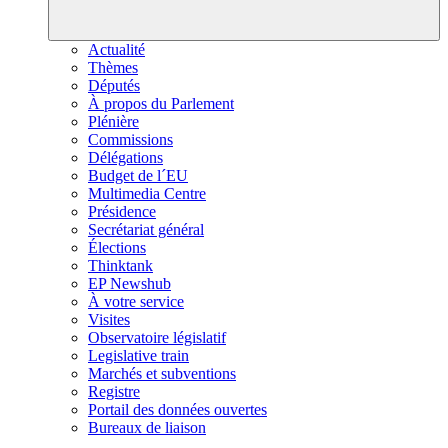
Actualité
Thèmes
Députés
À propos du Parlement
Plénière
Commissions
Délégations
Budget de l´EU
Multimedia Centre
Présidence
Secrétariat général
Élections
Thinktank
EP Newshub
À votre service
Visites
Observatoire législatif
Legislative train
Marchés et subventions
Registre
Portail des données ouvertes
Bureaux de liaison