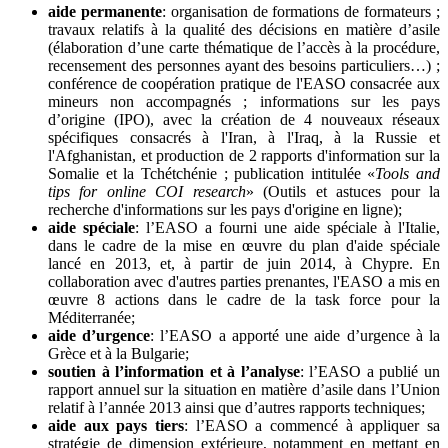
aide permanente
: organisation de formations de formateurs ;
travaux relatifs à la qualité des décisions en matière d’asile
(élaboration d’une carte thématique de l’accès à la procédure,
recensement des personnes ayant des besoins particuliers…) ;
conférence de coopération pratique de l'EASO consacrée aux
mineurs non accompagnés ; informations sur les pays
d’origine (IPO), avec la création de 4 nouveaux réseaux
spécifiques consacrés à l'Iran, à l'Iraq, à la Russie et
l'Afghanistan, et production de 2 rapports d'information sur la
Somalie et la Tchétchénie ; publication intitulée «
Tools and
tips for online COI research
» (Outils et astuces pour la
recherche d'informations sur les pays d'origine en ligne);
aide spéciale
: l’EASO a fourni une aide spéciale à l'Italie,
dans le cadre de la mise en œuvre du plan d'aide spéciale
lancé en 2013, et, à partir de juin 2014, à Chypre. En
collaboration avec d'autres parties prenantes, l'EASO a mis en
œuvre 8 actions dans le cadre de la task force pour la
Méditerranée;
aide d’urgence
: l’EASO a apporté une aide d’urgence à la
Grèce et à la Bulgarie;
soutien à l’information et à l’analyse
: l’EASO a publié un
rapport annuel sur la situation en matière d’asile dans l’Union
relatif à l’année 2013 ainsi que d’autres rapports techniques;
aide aux pays tiers
: l’EASO a commencé à appliquer sa
stratégie de dimension extérieure, notamment en mettant en