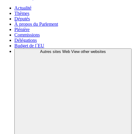
Actualité
Thèmes
Députés
À propos du Parlement
Plénière
Commissions
Délégations
Budget de l´EU
Autres sites Web
View other websites