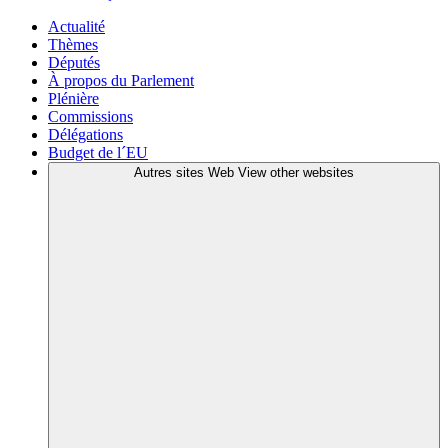
Actualité
Thèmes
Députés
À propos du Parlement
Plénière
Commissions
Délégations
Budget de l´EU
Autres sites Web
View other websites