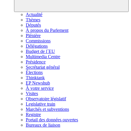
Actualité
Thèmes
Députés
À propos du Parlement
Plénière
Commissions
Délégations
Budget de l´EU
Multimedia Centre
Présidence
Secrétariat général
Élections
Thinktank
EP Newshub
À votre service
Visites
Observatoire législatif
Legislative train
Marchés et subventions
Registre
Portail des données ouvertes
Bureaux de liaison