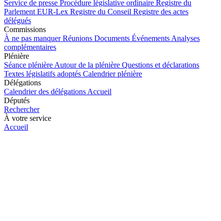
Service de presse
Procédure législative ordinaire
Registre du
Parlement
EUR-Lex
Registre du Conseil
Registre des actes
délégués
Commissions
À ne pas manquer
Réunions
Documents
Événements
Analyses
complémentaires
Plénière
Séance plénière
Autour de la plénière
Questions et déclarations
Textes législatifs adoptés
Calendrier plénière
Délégations
Calendrier des délégations
Accueil
Députés
Rechercher
À votre service
Accueil