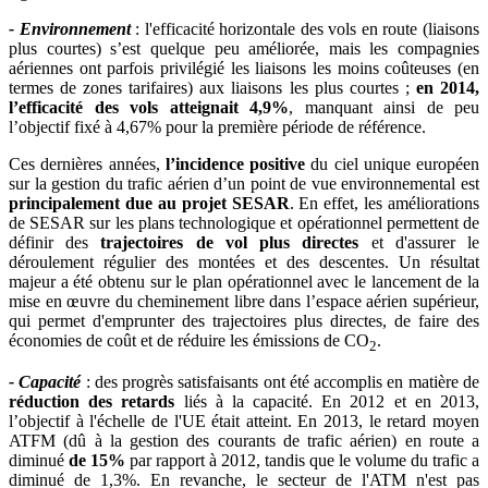
- Environnement
: l'efficacité horizontale des vols en route (liaisons
plus courtes) s’est quelque peu améliorée, mais les compagnies
aériennes ont parfois privilégié les liaisons les moins coûteuses (en
termes de zones tarifaires) aux liaisons les plus courtes ;
en 2014,
l’efficacité des vols atteignait 4,9%
, manquant ainsi de peu
l’objectif fixé à 4,67% pour la première période de référence.
Ces dernières années,
l’incidence positive
du ciel unique européen
sur la gestion du trafic aérien d’un point de vue environnemental est
principalement due au projet SESAR
. En effet, les améliorations
de SESAR sur les plans technologique et opérationnel permettent de
définir des
trajectoires de vol plus directes
et d'assurer le
déroulement régulier des montées et des descentes. Un résultat
majeur a été obtenu sur le plan opérationnel avec le lancement de la
mise en œuvre du cheminement libre dans l’espace aérien supérieur,
qui permet d'emprunter des trajectoires plus directes, de faire des
économies de coût et de réduire les émissions de CO
.
2
- Capacité
: des progrès satisfaisants ont été accomplis en matière de
réduction des retards
liés à la capacité. En 2012 et en 2013,
l’objectif à l'échelle de l'UE était atteint. En 2013, le retard moyen
ATFM (dû à la gestion des courants de trafic aérien) en route a
diminué
de 15%
par rapport à 2012, tandis que le volume du trafic a
diminué de 1,3%. En revanche, le secteur de l'ATM n'est pas