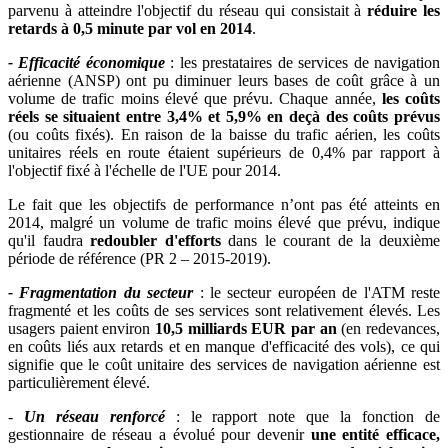
parvenu à atteindre l'objectif du réseau qui consistait à
réduire les
retards à 0,5 minute par vol en 2014
.
- Efficacité économique
: les prestataires de services de navigation
aérienne (ANSP) ont pu diminuer leurs bases de coût grâce à un
volume de trafic moins élevé que prévu. Chaque année,
les coûts
réels se situaient entre 3,4% et 5,9% en deçà des coûts prévus
(ou coûts fixés). En raison de la baisse du trafic aérien, les coûts
unitaires réels en route étaient supérieurs de 0,4% par rapport à
l'objectif fixé à l'échelle de l'UE pour 2014.
Le fait que les objectifs de performance n’ont pas été atteints en
2014, malgré un volume de trafic moins élevé que prévu, indique
qu'il faudra
redoubler d'efforts
dans le courant de la deuxième
période de référence (PR 2 – 2015-2019).
- Fragmentation du secteur
: le secteur européen de l'ATM reste
fragmenté et les coûts de ses services sont relativement élevés. Les
usagers paient environ
10,5 milliards EUR par an
(en redevances,
en coûts liés aux retards et en manque d'efficacité des vols), ce qui
signifie que le coût unitaire des services de navigation aérienne est
particulièrement élevé.
-
Un réseau renforcé
: le rapport note que la fonction de
gestionnaire de réseau a évolué pour devenir
une entité efficace,