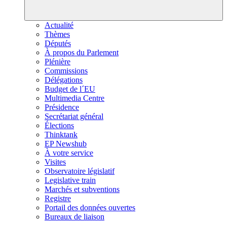
Actualité
Thèmes
Députés
À propos du Parlement
Plénière
Commissions
Délégations
Budget de l´EU
Multimedia Centre
Présidence
Secrétariat général
Élections
Thinktank
EP Newshub
À votre service
Visites
Observatoire législatif
Legislative train
Marchés et subventions
Registre
Portail des données ouvertes
Bureaux de liaison