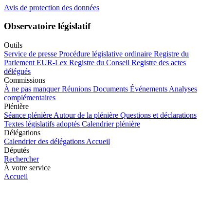
Avis de protection des données
Observatoire législatif
Outils
Service de presse
Procédure législative ordinaire
Registre du
Parlement
EUR-Lex
Registre du Conseil
Registre des actes
délégués
Commissions
À ne pas manquer
Réunions
Documents
Événements
Analyses
complémentaires
Plénière
Séance plénière
Autour de la plénière
Questions et déclarations
Textes législatifs adoptés
Calendrier plénière
Délégations
Calendrier des délégations
Accueil
Députés
Rechercher
À votre service
Accueil