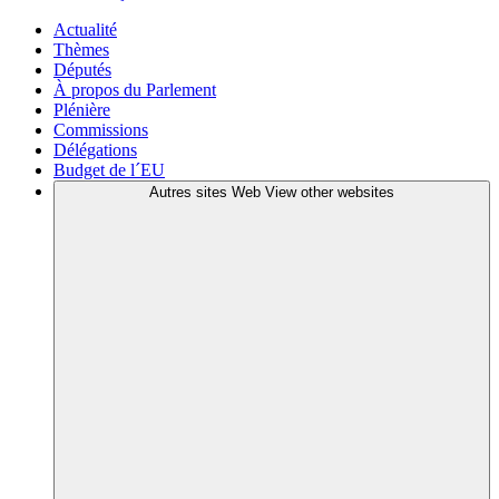
Actualité
Thèmes
Députés
À propos du Parlement
Plénière
Commissions
Délégations
Budget de l´EU
Autres sites Web
View other websites