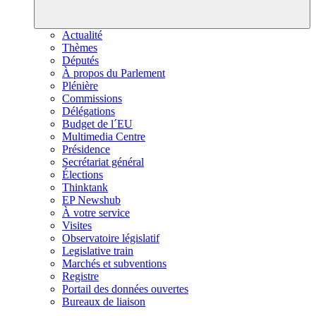
Actualité
Thèmes
Députés
À propos du Parlement
Plénière
Commissions
Délégations
Budget de l´EU
Multimedia Centre
Présidence
Secrétariat général
Élections
Thinktank
EP Newshub
À votre service
Visites
Observatoire législatif
Legislative train
Marchés et subventions
Registre
Portail des données ouvertes
Bureaux de liaison