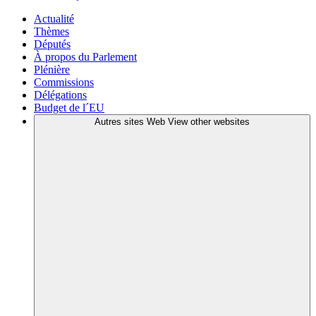
Actualité
Thèmes
Députés
À propos du Parlement
Plénière
Commissions
Délégations
Budget de l´EU
Autres sites Web
View other websites