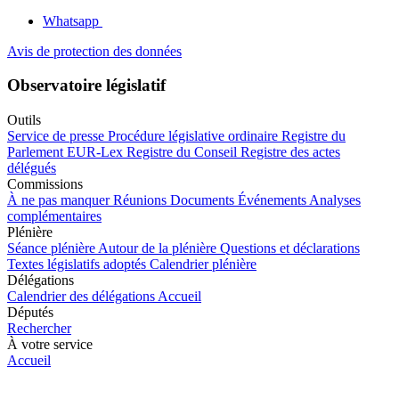
Whatsapp
Avis de protection des données
Observatoire législatif
Outils
Service de presse
Procédure législative ordinaire
Registre du
Parlement
EUR-Lex
Registre du Conseil
Registre des actes
délégués
Commissions
À ne pas manquer
Réunions
Documents
Événements
Analyses
complémentaires
Plénière
Séance plénière
Autour de la plénière
Questions et déclarations
Textes législatifs adoptés
Calendrier plénière
Délégations
Calendrier des délégations
Accueil
Députés
Rechercher
À votre service
Accueil