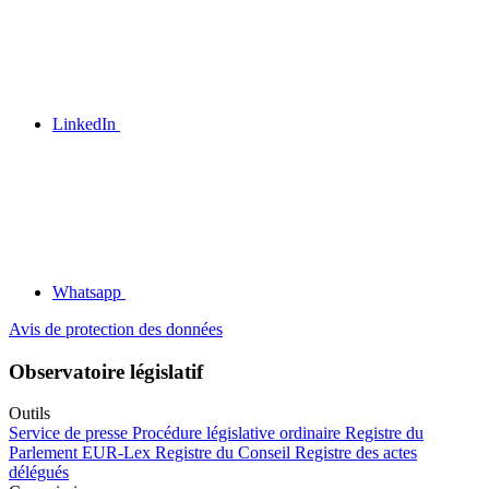
LinkedIn
Whatsapp
Avis de protection des données
Observatoire législatif
Outils
Service de presse
Procédure législative ordinaire
Registre du
Parlement
EUR-Lex
Registre du Conseil
Registre des actes
délégués