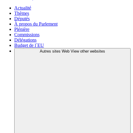
Actualité
Thèmes
Députés
À propos du Parlement
Plénière
Commissions
Délégations
Budget de l´EU
Autres sites Web
View other websites