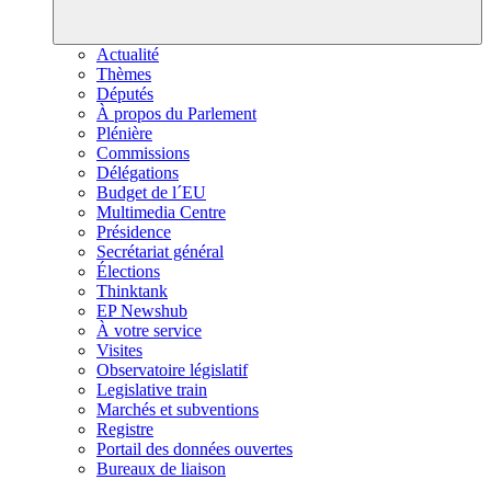
Actualité
Thèmes
Députés
À propos du Parlement
Plénière
Commissions
Délégations
Budget de l´EU
Multimedia Centre
Présidence
Secrétariat général
Élections
Thinktank
EP Newshub
À votre service
Visites
Observatoire législatif
Legislative train
Marchés et subventions
Registre
Portail des données ouvertes
Bureaux de liaison