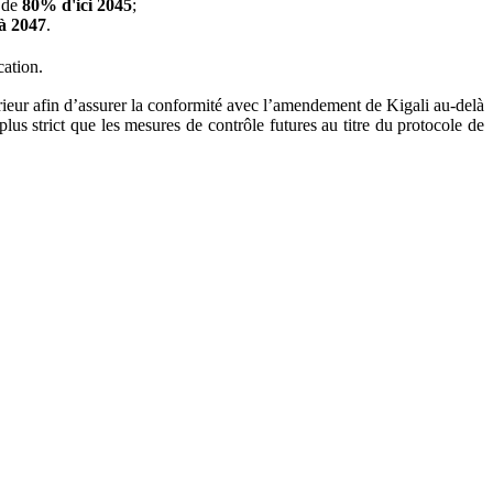
n de
80% d'ici 2045
;
à 2047
.
cation.
térieur afin d’assurer la conformité avec l’amendement de Kigali au-delà
lus strict que les mesures de contrôle futures au titre du protocole de