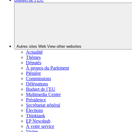
Autres sites Web
View other websites
Actualité
Thèmes
Députés
À propos du Parlement
Plénière
Commissions
Délégations
Budget de l´EU
Multimedia Centre
Présidence
Secrétariat général
Élections
Thinktank
EP Newshub
À votre service
Visites