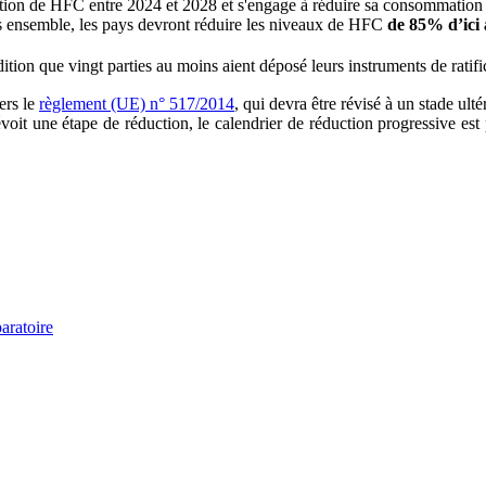
tion de HFC entre 2024 et 2028 et s'engage à réduire sa consommatio
ous ensemble, les pays devront réduire les niveaux de HFC
de 85% d’ici 
ition que vingt parties au moins aient déposé leurs instruments de ratifi
ers le
règlement (UE) n° 517/2014
, qui devra être révisé à un stade ul
it une étape de réduction, le calendrier de réduction progressive est p
aratoire