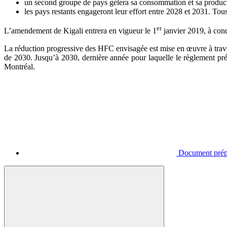
un second groupe de pays gèlera sa consommation et sa produc
les pays restants engageront leur effort entre 2028 et 2031. T
er
L’amendement de Kigali entrera en vigueur le 1
janvier 2019, à cond
La réduction progressive des HFC envisagée est mise en œuvre à trav
de 2030. Jusqu’à 2030, dernière année pour laquelle le règlement prévo
Montréal.
Document prép