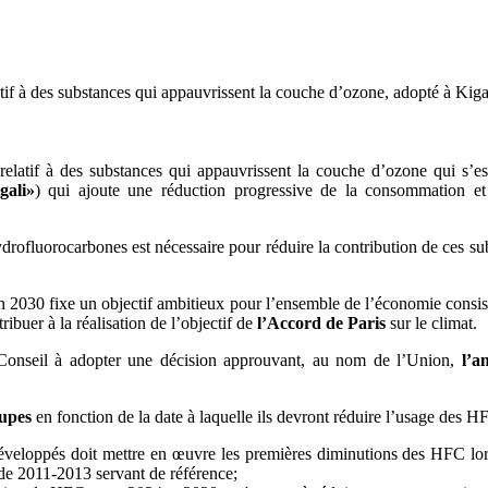
if à des substances qui appauvrissent la couche d’ozone, adopté à Kiga
relatif à des substances qui appauvrissent la couche d’ozone qui s’
gali»
) qui ajoute une réduction progressive de la consommation e
drofluorocarbones est nécessaire pour réduire la contribution de ces s
on 2030 fixe un objectif ambitieux pour l’ensemble de l’économie consist
ibuer à la réalisation de l’objectif de
l’Accord de Paris
sur le climat.
Conseil à adopter une décision approuvant, au nom de l’Union,
l’a
oupes
en fonction de la date à laquelle ils devront réduire l’usage des H
eloppés doit mettre en œuvre les premières diminutions des HFC lor
iode 2011-2013 servant de référence;