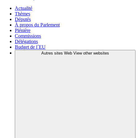
Actualité
Thèmes
Députés
À propos du Parlement
Plénière
Commissions
Délégations
Budget de l´EU
Autres sites Web
View other websites