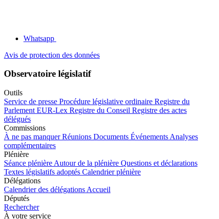
Whatsapp
Avis de protection des données
Observatoire législatif
Outils
Service de presse
Procédure législative ordinaire
Registre du
Parlement
EUR-Lex
Registre du Conseil
Registre des actes
délégués
Commissions
À ne pas manquer
Réunions
Documents
Événements
Analyses
complémentaires
Plénière
Séance plénière
Autour de la plénière
Questions et déclarations
Textes législatifs adoptés
Calendrier plénière
Délégations
Calendrier des délégations
Accueil
Députés
Rechercher
À votre service