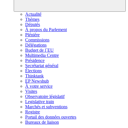
Actualité
Thèmes
Députés
À propos du Parlement
Plénière
Commissions
Délégations
Budget de l´EU
Multimedia Centre
Présidence
Secrétariat général
Élections
Thinktank
EP Newshub
À votre service
Visites
Observatoire législatif
Legislative train
Marchés et subventions
Registre
Portail des données ouvertes
Bureaux de liaison