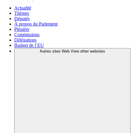
Actualité
Thèmes
Députés
À propos du Parlement
Plénière
Commissions
Délégations
Budget de l´EU
Autres sites Web
View other websites