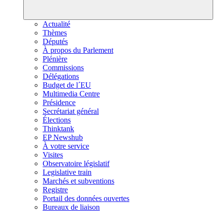
Actualité
Thèmes
Députés
À propos du Parlement
Plénière
Commissions
Délégations
Budget de l´EU
Multimedia Centre
Présidence
Secrétariat général
Élections
Thinktank
EP Newshub
À votre service
Visites
Observatoire législatif
Legislative train
Marchés et subventions
Registre
Portail des données ouvertes
Bureaux de liaison