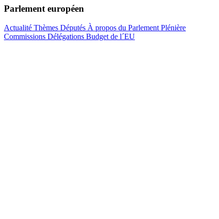
Parlement européen
Actualité
Thèmes
Députés
À propos du Parlement
Plénière
Commissions
Délégations
Budget de l´EU