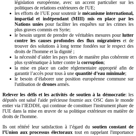
législation européenne, avec un accent particulier sur les
politiques de relations extérieures de l'UE;
les efforts de l’UE pour soutenir le
mécanisme international,
impartial et indépendant (MIII) mis en place par les
Nations unies
pour faciliter les enquêtes sur les crimes les
plus graves commis en Syrie;
le besoin urgent de prendre de véritables mesures pour
lutter
contre les causes profondes des flux migratoires
et de
trouver des solutions à long terme fondées sur le respect des
droits de l'homme et la dignité ;
la nécessité d’aider les pays tiers de manière plus cohérente et
plus systématique à lutter contre la
corruption
;
la mise en place un cadre réglementaire approprié afin de
garantir l’accès pour tous à une
quantité d’eau minimale
;
le besoin d’élaborer une position européenne commune sur
l'utilisation de
drones
armés.
Relever les défis et les activités de soutien à la démocratie
: les
députés ont salué l'aide précieuse fournie aux OSC dans le monde
entier via l’IEDDH, qui continue de constituer l'instrument phare de
l'UE dans la mise en œuvre de sa politique extérieure en matière de
droits de l'homme.
Ils ont réitéré leur satisfaction à l’égard du
soutien constant de
l’Union aux processus électoraux
tout en rappelant l'importance