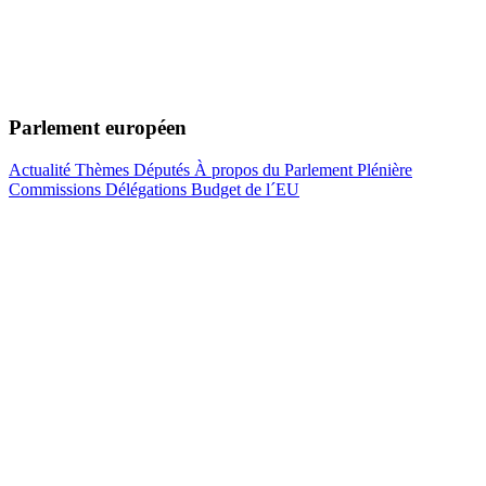
Parlement européen
Actualité
Thèmes
Députés
À propos du Parlement
Plénière
Commissions
Délégations
Budget de l´EU