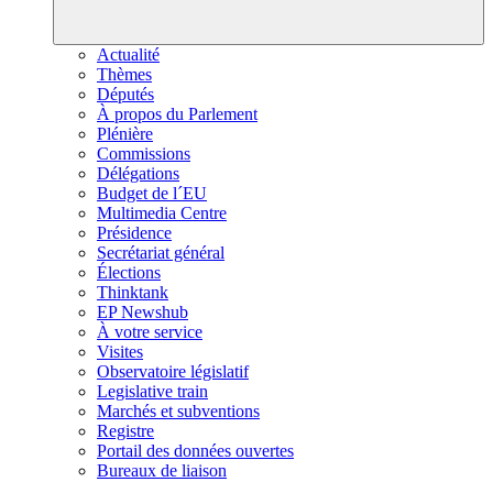
Actualité
Thèmes
Députés
À propos du Parlement
Plénière
Commissions
Délégations
Budget de l´EU
Multimedia Centre
Présidence
Secrétariat général
Élections
Thinktank
EP Newshub
À votre service
Visites
Observatoire législatif
Legislative train
Marchés et subventions
Registre
Portail des données ouvertes
Bureaux de liaison