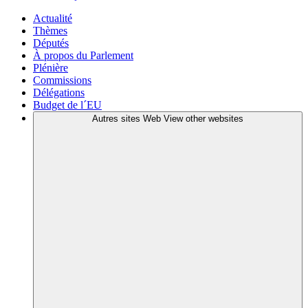
Actualité
Thèmes
Députés
À propos du Parlement
Plénière
Commissions
Délégations
Budget de l´EU
Autres sites Web
View other websites