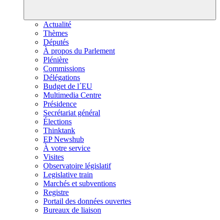
Actualité
Thèmes
Députés
À propos du Parlement
Plénière
Commissions
Délégations
Budget de l´EU
Multimedia Centre
Présidence
Secrétariat général
Élections
Thinktank
EP Newshub
À votre service
Visites
Observatoire législatif
Legislative train
Marchés et subventions
Registre
Portail des données ouvertes
Bureaux de liaison