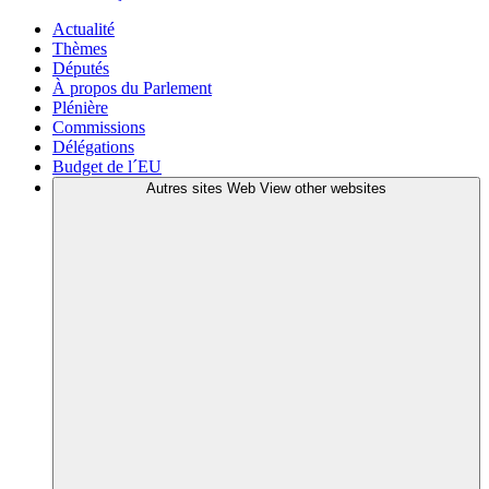
Actualité
Thèmes
Députés
À propos du Parlement
Plénière
Commissions
Délégations
Budget de l´EU
Autres sites Web
View other websites