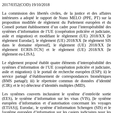
2017/0352(COD)
19/10/2018
La commission des libertés civiles, de la justice et des affaires
intérieures a adopté le rapport de Nuno MELO (PPE, PT) sur la
proposition modifiée de règlement du Parlement européen et du
Conseil portant établissement d’un cadre pour l’interopérabilité des
systèmes d’information de l’UE (coopération policière et judiciaire,
asile et migration) et modifiant le règlement (UE) 2018/XX [le
règlement Eurodac], le règlement (UE) 2018/XX [le règlement SIS
dans le domaine répressif], le règlement (UE) 2018/XX [le
règlement ECRIS-TCN] et le règlement (UE) 2018/XX [le
règlement eu-LISA].
Le règlement proposé établit quatre éléments d’interopérabilité des
systèmes d’information de l’UE (coopération policière et judiciaire,
asile et migration): i) le portail de recherche européen (ESP); ii) le
service partagé d’établissement de correspondances biométriques
(BMS partagé); iii) le répertoire commun de données d’identité
(CIR); et le iv) détecteur d’identités multiples (MID).
Les systèmes couverts incluraient le système d’entrée/de sortie
(EES), le système d’information sur les visas (VIS), [le système
européen d’information et d’autorisation concernant les voyages
(ETIAS)], Eurodac, le système d’information Schengen (SIS) et le
[système européen d’information sur les casiers judiciaires pour les