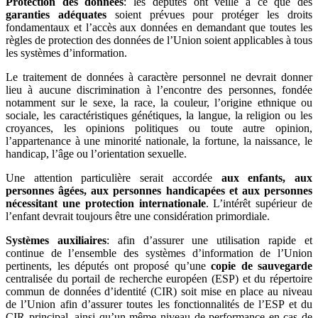
Protection des données
: les députés ont veillé à ce que des
garanties adéquates
soient prévues pour protéger les droits
fondamentaux et l’accès aux données en demandant que toutes les
règles de protection des données de l’Union soient applicables à tous
les systèmes d’information.
Le traitement de données à caractère personnel ne devrait donner
lieu à aucune discrimination à l’encontre des personnes, fondée
notamment sur le sexe, la race, la couleur, l’origine ethnique ou
sociale, les caractéristiques génétiques, la langue, la religion ou les
croyances, les opinions politiques ou toute autre opinion,
l’appartenance à une minorité nationale, la fortune, la naissance, le
handicap, l’âge ou l’orientation sexuelle.
Une attention particulière serait accordée
aux enfants, aux
personnes âgées, aux personnes handicapées et aux personnes
nécessitant une protection internationale
. L’intérêt supérieur de
l’enfant devrait toujours être une considération primordiale.
Systèmes auxiliaires
: afin d’assurer une utilisation rapide et
continue de l’ensemble des systèmes d’information de l’Union
pertinents, les députés ont proposé qu’une
copie de sauvegarde
centralisée du portail de recherche européen (ESP) et du répertoire
commun de données d’identité (CIR) soit mise en place au niveau
de l’Union afin d’assurer toutes les fonctionnalités de l’ESP et du
CIR principal, ainsi qu’un même niveau de performance en cas de