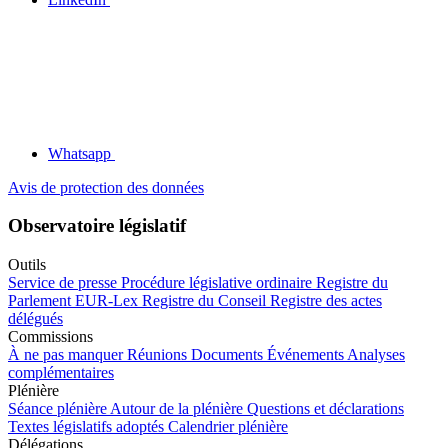
Whatsapp
Avis de protection des données
Observatoire législatif
Outils
Service de presse
Procédure législative ordinaire
Registre du
Parlement
EUR-Lex
Registre du Conseil
Registre des actes
délégués
Commissions
À ne pas manquer
Réunions
Documents
Événements
Analyses
complémentaires
Plénière
Séance plénière
Autour de la plénière
Questions et déclarations
Textes législatifs adoptés
Calendrier plénière
Délégations