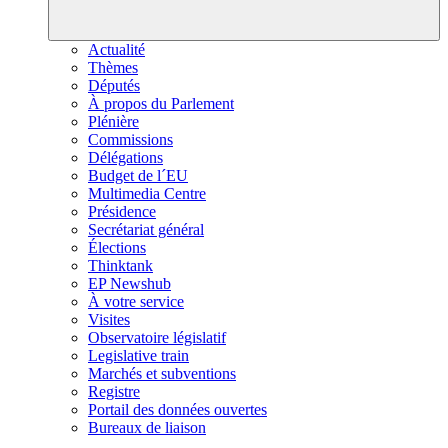
Actualité
Thèmes
Députés
À propos du Parlement
Plénière
Commissions
Délégations
Budget de l´EU
Multimedia Centre
Présidence
Secrétariat général
Élections
Thinktank
EP Newshub
À votre service
Visites
Observatoire législatif
Legislative train
Marchés et subventions
Registre
Portail des données ouvertes
Bureaux de liaison