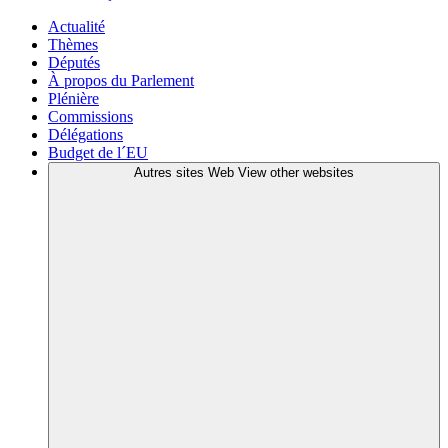
Actualité
Thèmes
Députés
À propos du Parlement
Plénière
Commissions
Délégations
Budget de l´EU
Autres sites Web
View other websites